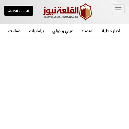
Togg
النسخة الكاملة
navig
أخبار محلية
اقتصاد
عربي و دولي
برلمانيات
مقالات