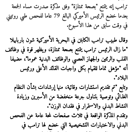
ترامب إنه يتمتع "بصحة ممتازة" وفق مذكرة صدرت مساء الجمعة
بعدما خضع الرئيس الأميركي البالغ 79 عاما لفحص طبي روتيني
في وقت سابق من هذا الأسبوع.
وقال طبيب ترامب الكابتن في البحرية الأميركية شون باربابيلا
"ما زال الرئيس ترامب يتمتع بصحة ممتازة، ويظهر قوة في وظائف
القلب والرئتين والجهاز العصبي والوظائف البدنية عموما"، مضيفا
أنه "مؤهل تماما للقيام بكل واجبات القائد الأعلى ورئيس
البلاد".
وتابع "تم تقديم استشارات وقائية، منها إرشادات بشأن النظام
الغذائي وتوصية بتناول جرعة منخفضة من الأسبرين وزيادة
النشاط البدني والاستمرار في فقدان الوزن".
وتقدم المذكرة الواقعة في ثلاث صفحات لمحة عامة عن الفحص
البدني والاختبارات التشخيصية التي خضع لها ترامب في