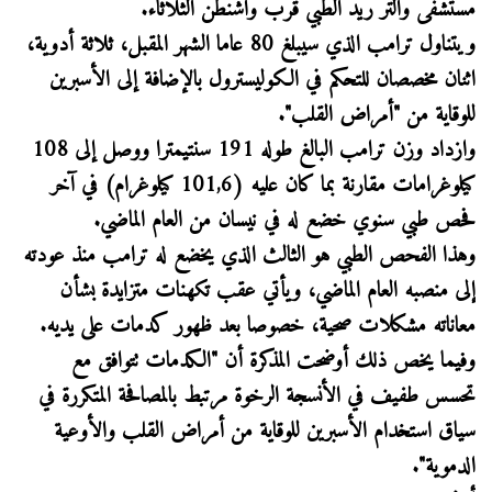
مستشفى والتر ريد الطبي قرب واشنطن الثلاثاء.
ويتناول ترامب الذي سيبلغ 80 عاما الشهر المقبل، ثلاثة أدوية،
اثنان مخصصان للتحكم في الكوليسترول بالإضافة إلى الأسبرين
للوقاية من "أمراض القلب".
وازداد وزن ترامب البالغ طوله 191 سنتيمترا ووصل إلى 108
كيلوغرامات مقارنة بما كان عليه (101,6 كيلوغرام) في آخر
فحص طبي سنوي خضع له في نيسان من العام الماضي.
وهذا الفحص الطبي هو الثالث الذي يخضع له ترامب منذ عودته
إلى منصبه العام الماضي، ويأتي عقب تكهنات متزايدة بشأن
معاناته مشكلات صحية، خصوصا بعد ظهور كدمات على يديه.
وفيما يخص ذلك أوضحت المذكرة أن "الكدمات تتوافق مع
تحسس طفيف في الأنسجة الرخوة مرتبط بالمصافحة المتكررة في
سياق استخدام الأسبرين للوقاية من أمراض القلب والأوعية
الدموية".