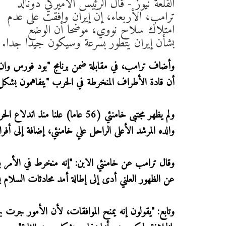
القلعة نيوز - قال الرئيس الأميركي دونالد
ترامب، الأربعاء، إنّ إيران وافقت على عدم
امتلاك سلاح نووي، موضحا أن الوضع
بشأن إيران يتطور بسرعة وسيكون جيدا جدا.
وأضاف ترامب، في مقابلة ضمن برنامج "بود فورس وان" نُ
أن قادة الأطراف المنخرطة في الحرب "يتفاهمون بشكل ج
والده المرشد الأعلى الراحل علي خامنئي، إضافة إلى أفرا
وقال ترامب عن خامنئي الابن: "إنه منخرط في الأمر بال
عن الظهور العلني أدى إلى إطالة أمد محادثات السلام
وتابع: "يقولون إنه يمنح الموافقات، لأن الأمور جرت ب