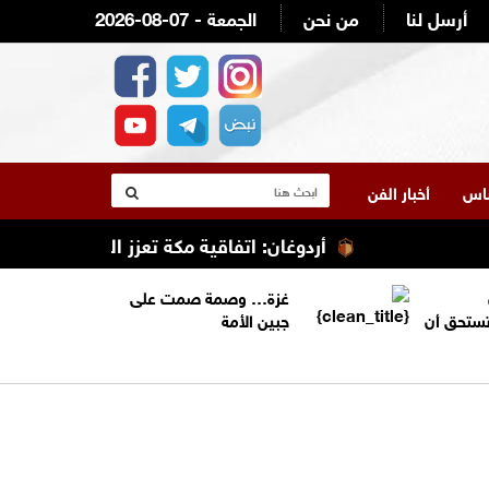
أرسل لنا
من نحن
2026-08-07 - الجمعة
لناس
أخبار الفن
أردوغان: اتفاقية مكة تعزز التعاون الأمني ولا 
غزة… وصمة صمت على
تستحق أن
جبين الأمة