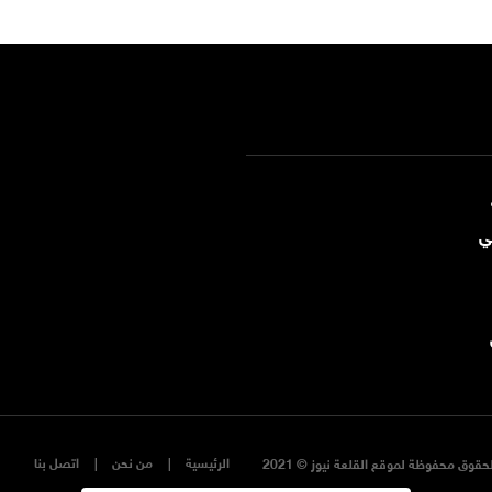
ي
الرئيسية
من نحن
اتصل بنا
حقوق محفوظة لموقع القلعة نيوز © 2021