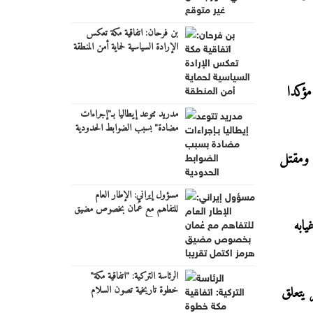
بن فرحان: اتفاقية مكة تعكس
الإرادة السياسية لحماية أمن المنطقة
مؤكدا
مدريد تتوعد إيطاليا بـ"إجراءات
مضادة" بسبب الضوابط الحدودية
 إصابته ومقتل
مسؤول إيراني: الإطار العام
للتفاهم مع عُمان بخصوص مضيق
يابه
هرمز اكتمل تقريبا
الرئاسة التركية: "اتفاقية مكة"
 يتعلق
خطوة تاريخية تصون السلام
والاستقرار