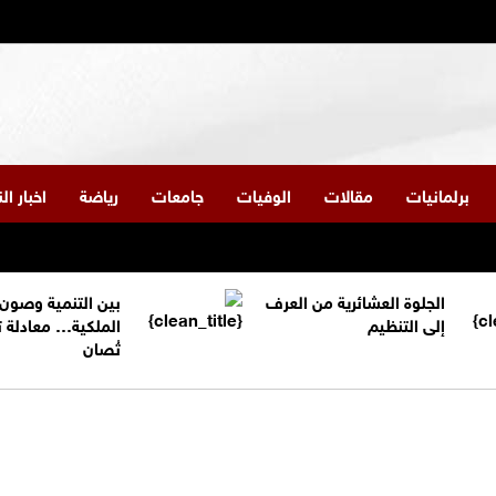
برلمانيات
مقالات
الوفيات
جامعات
رياضة
اخبار ا
الجلوة العشائرية من العرف
بين التنمية وصون
إلى التنظيم
الملكية… معادلة 
تُصان