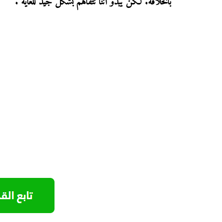
بالخلافة. لكن يبدو أننا نتفاهم بشكل جيد للغاية".