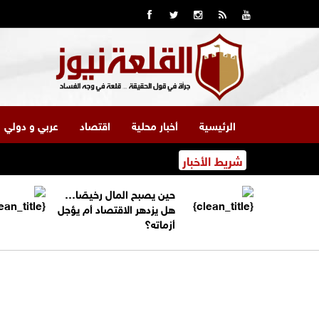
الرئيسية
أخبار محلية
اقتصاد
عربي و دولي
شريط الأخبار
حين يصبح المال رخيصًا…
هل يزدهر الاقتصاد أم يؤجل
أزماته؟