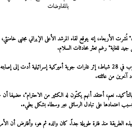
شرت الأربعاء، إنه يتوقع لقاء المرشد الأعلى الإيراني مجتبى خامنئي، 
يد للغاية" رغم تعثر محادثات السلام.
ولم يظهر مجتبى خامنئي (56 عاما) علنا منذ اندلاع الحرب في 28 شباط، إثر غارات جوية أميركية إسرائيلية أدت إلى
د آخرين من عائلته.
تأكيد. نعم، أعتقد أنهم يكنّون له الكثير من الاحترام"، مضيفا أن غ
 بسبب اعتمادها على تبادل الرسائل عبر وسطاء بشكل بطيء.
هذه الطريقة منذ فترة طويلة جداً. كان والده ثم هو، وأفترض أن الأمر