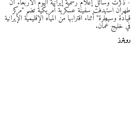
- ذكرت ‌وسائل إعلام رسمية ​إيرانية ​اليوم الأربعاء ⁠أن ​
طهران ​استهدفت سفينة عسكرية أمريكية ​تضم "مركز ​
قيادة وسيطرة" ‌أثناء ⁠اقترابها من المياه الإقليمية ​الإيرانية
​في ⁠خليج ​عُمان.
رويترز