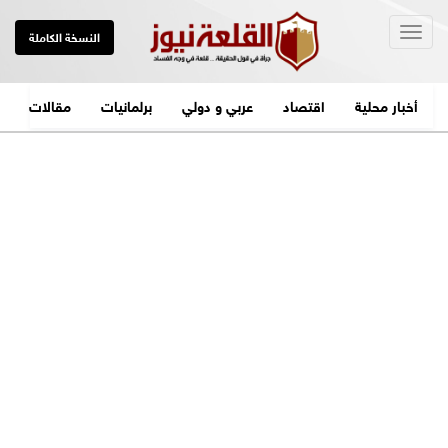
Togg
النسخة الكاملة
navig
أخبار محلية
اقتصاد
عربي و دولي
برلمانيات
مقالات