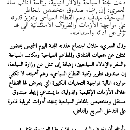
دعت لجنة السياحة والآثار النيابية، برئاسة النائب سالم
العمري، إلى إنشاء صندوق متخصص للمخاطر
السياحية، بهدف دعم القطاع السياحي وتعزيز قدرته
على مواجهة الأزمات والظروف الاستثنائية التي قد
تؤثر على أدائه واستدامته.
وقال العمري، خلال اجتماع عقدته اللجنة اليوم الخميس بحضور
ممثلين عن جمعيات الفنادق والمطاعم السياحية ومكاتب السياحة
والسفر والإدلاء السياحيين، إضافة إلى ممثل عن وزارة السياحة،
إن صندوق تطوير وتنمية القطاع السياحي، رغم أهميته، لا تكفي
موارده المالية لمواجهة التحديات الكبيرة التي يتعرض لها القطاع
خلال الأزمات الإقليمية والدولية، ما يستدعي إيجاد صندوق
مستقل ومتخصص بالمخاطر السياحية يمتلك أدوات تمويلية قادرة
على التدخل السريع والفاعل.
وأوضح أن الهدف الرئيس من إنشاء هذا الصندوق يتمثل في