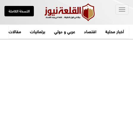
Togg
النسخة الكاملة
navig
أخبار محلية
اقتصاد
عربي و دولي
برلمانيات
مقالات