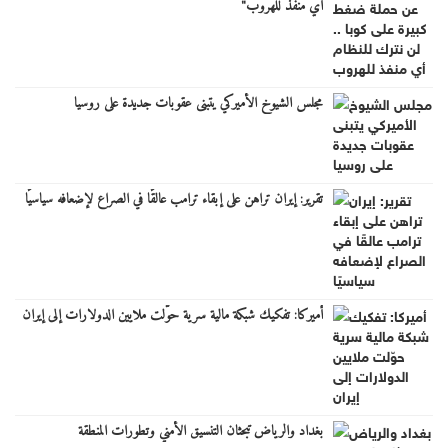
أي منفذ للهروب"
مجلس الشيوخ الأميركي يتبنى عقوبات جديدة على روسيا
تقرير: إيران تراهن على إبقاء ترامب عالقًا في الصراع لإضعافه سياسيًا
أميركا: تفكيك شبكة مالية سرية حوّلت ملايين الدولارات إلى إيران
بغداد والرياض تبحثان التنسيق الأمني وتطورات المنطقة