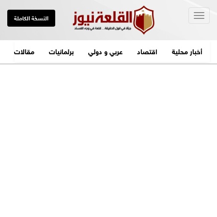
Togg
النسخة الكاملة
navig
أخبار محلية
اقتصاد
عربي و دولي
برلمانيات
مقالات