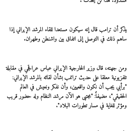
مسدود. هذا لن يحدث".
يذكر أن ترامب قال إنه سيكون مستعدا للقاء المرشد الإيراني إذا
ساهم ذلك في التوصل إلى اتفاق بين واشنطن وطهران.
ومن جهته، قال وزير الخارجية الإيراني عباس عراقجي في مقابلة
تلفزيونية معلقا على حديث ترانمب بشأن لقائه بالمرشد الإيراني:
"برأيي يجب أن نكون واقعيين، وأن نفكر ونعيش في العالم
الحقيقي"، مضيفاً: "مجتبى هو الآن مرشد النظام وله حضور قريب
ومؤثر للغاية في مسار تطورات البلاد".