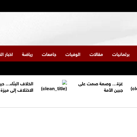
برلمانيات
مقالات
الوفيات
جامعات
رياضة
اخبار ا
غزة… وصمة صمت على
الخلاف البنّاء… حي
جبين الأمة
الاختلاف إلى ميز