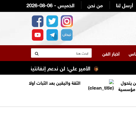
أرسل لنا
من نحن
2026-08-06 - الخميس
لناس
أخبار الفن
الأمير علي: لن ندعم إنفانتينو ولن نصوت له
ن يتحول
الثقة واليقين بعد الثبات أولا
ة مؤسسية