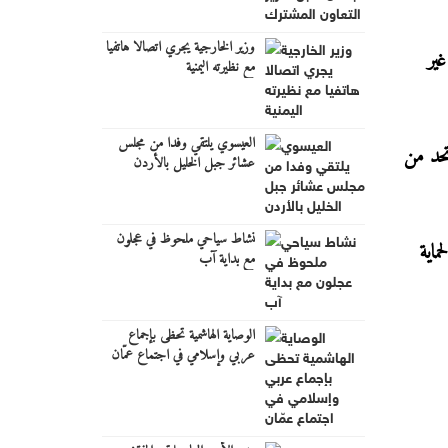
وزير الخارجية يجري اتصالا هاتفيا
غير
مع نظيرته اليمنية
العيسوي يلتقي وفدا من مجلس
تحد من
عشائر جبل الخليل بالأردن
نشاط سياحي ملحوظ في عجلون
ماية
مع بداية آب
الوصاية الهاشمية تحظى بإجماع
عربي وإسلامي في اجتماع عمّان