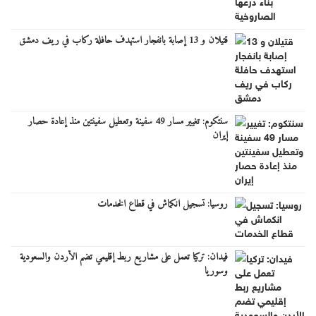
قتيلان و 13 إصابة بانفجار استهدف حافلة ركاب في ريف دمشق
سنتكوم: تغيير مسار 49 سفينة وتعطيل سفينتين منذ إعادة حصار
إيران
روسيا: تسجيل انكماش في قطاع الخدمات
فيدان: تركيا تعمل على مشاريع ربط إقليمي تضم الأردن والسعودية
وسوريا