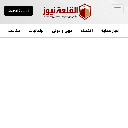
Togg
النسخة الكاملة
navig
أخبار محلية
اقتصاد
عربي و دولي
برلمانيات
مقالات