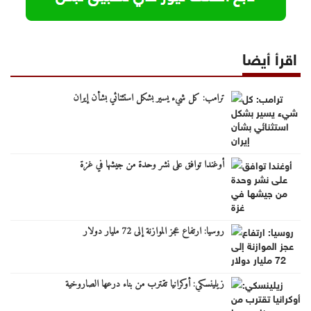
اقرأ أيضا
ترامب: كل شيء يسير بشكل استثنائي بشأن إيران
أوغندا توافق على نشر وحدة من جيشها في غزة
روسيا: ارتفاع عجز الموازنة إلى 72 مليار دولار
زيلينسكي: أوكرانيا تقترب من بناء درعها الصاروخية