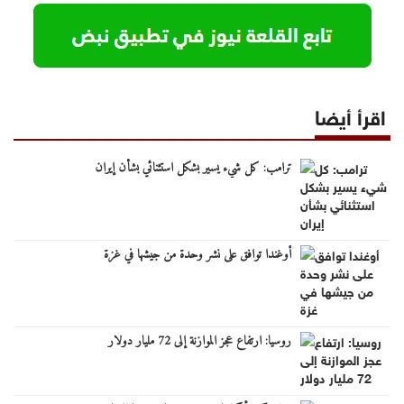
اقرأ أيضا
ترامب: كل شيء يسير بشكل استثنائي بشأن إيران
أوغندا توافق على نشر وحدة من جيشها في غزة
روسيا: ارتفاع عجز الموازنة إلى 72 مليار دولار