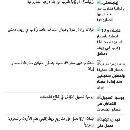
زيلينسكي: أوكرانيا تقترب من بناء درعها الصاروخية
قتيلان و 13 إصابة بانفجار استهدف حافلة ركاب في ريف دمشق
سنتكوم: تغيير مسار 49 سفينة وتعطيل سفينتين منذ إعادة حصار
إيران
روسيا: تسجيل انكماش في قطاع الخدمات
فيدان: تركيا تعمل على مشاريع ربط إقليمي تضم الأردن والسعودية
وسوريا