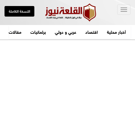
Togg
النسخة الكاملة
navig
أخبار محلية
اقتصاد
عربي و دولي
برلمانيات
مقالات