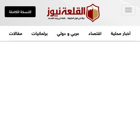
Togg
النسخة الكاملة
navig
أخبار محلية
اقتصاد
عربي و دولي
برلمانيات
مقالات