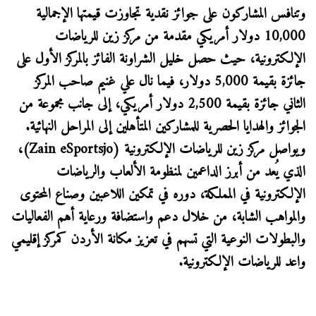
وتنافس المشاركون على جوائز نقدية تجاوزت قيمتها الإجمالية
10,000 دولار أمريكي مقدمة من مركز زين للرياضات
الإلكترونية، حيث حصل خليل الشراونة الفائز بالمركز الأول على
جائزة بقيمة 5,000 دولار، فيما نال علي غنيم صاحب المركز
الثاني جائزة بقيمة 2,500 دولار أمريكي، إلى جانب مجموعة من
الجوائز والهدايا الحصرية للمشاركين المتأهلين إلى المراحل النهائية.
ويواصل مركز زين للرياضات الإلكترونية (Zain eSportsjo)،
الذي يُعد من أبرز الداعمين لمنظومة الألعاب والرياضات
الإلكترونية في المملكة، دوره في تمكين اللاعبين وصناع المحتوى
والمواهب الشابة، من خلال دعم واستضافة ورعاية أهم الفعاليات
والبطولات النوعية التي تسهم في تعزيز مكانة الأردن كمركز إقليمي
واعد للرياضات الإلكترونية.