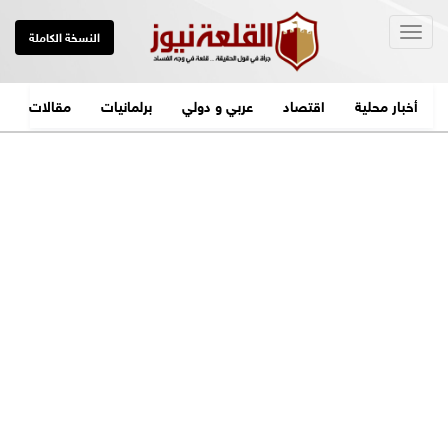
Togg
النسخة الكاملة
navig
أخبار محلية
اقتصاد
عربي و دولي
برلمانيات
مقالات