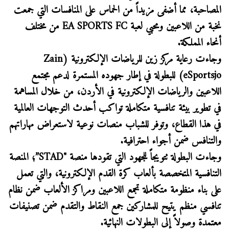
المصاحبة، مما أضفى مزيداً من الحماس على المنافسات التي جمعت
نخبة من اللاعبين ومحبي لعبة EA SPORTS FC من مختلف
أنحاء المملكة.
وجاءت رعاية مركز زين للرياضات الإلكترونية (Zain
eSportsjo) للبطولة في إطار جهوده المستمرة لدعم مجتمع
اللاعبين والرياضات الإلكترونية في الأردن، من خلال المساهمة
في تطوير بيئة تنافسية متكاملة تواكب أحدث التوجهات العالمية
في هذا القطاع، وتوفر للشباب منصات نوعية لاستعراض مهاراتهم
والتنافس ضمن أجواء احترافية.
وجاءت البطولة تتويجاً للجهود التي تقودها منصة "STAD”؛ المنصة
التنافسية المتخصصة بألعاب كرة القدم الإلكترونية، والتي تعمل
على بناء منظومة متكاملة تجمع اللاعبين ومراكز الألعاب ضمن نظام
تنافسي منظم يتيح للمشاركين جمع النقاط والتقدم ضمن تصنيفات
معتمدة وصولاً إلى البطولات النهائية.