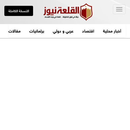
Togg
النسخة الكاملة
navig
أخبار محلية
اقتصاد
عربي و دولي
برلمانيات
مقالات