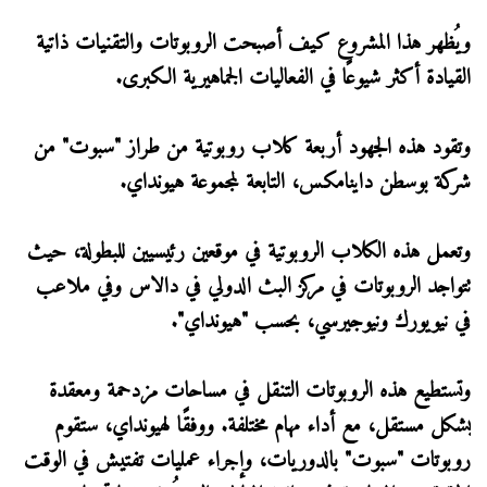
ويُظهر هذا المشروع كيف أصبحت الروبوتات والتقنيات ذاتية
القيادة أكثر شيوعًا في الفعاليات الجماهيرية الكبرى.
وتقود هذه الجهود أربعة كلاب روبوتية من طراز "سبوت" من
شركة بوسطن داينامكس، التابعة لمجموعة هيونداي.
وتعمل هذه الكلاب الروبوتية في موقعين رئيسيين للبطولة، حيث
تتواجد الروبوتات في مركز البث الدولي في دالاس وفي ملاعب
في نيويورك ونيوجيرسي، بحسب "هيونداي".
وتستطيع هذه الروبوتات التنقل في مساحات مزدحمة ومعقدة
بشكل مستقل، مع أداء مهام مختلفة. ووفقًا لهيونداي، ستقوم
روبوتات "سبوت" بالدوريات، وإجراء عمليات تفتيش في الوقت