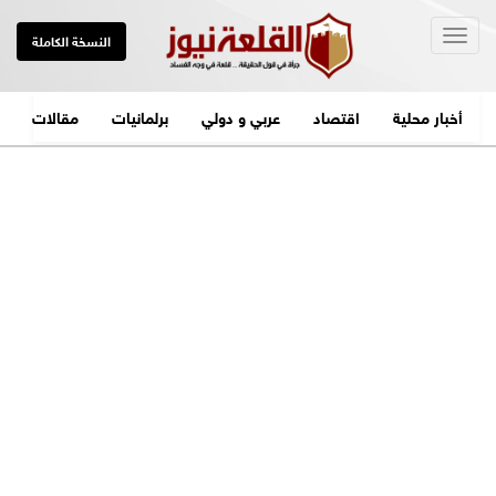
Togg
النسخة الكاملة
navig
أخبار محلية
اقتصاد
عربي و دولي
برلمانيات
مقالات