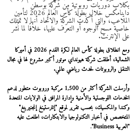
بكلاب دوريات روبوتية من شركة بوسطن
داينامكس خلال بطولة كأس العالم 2026 لتأمين
الملاعب، والتي أكدت الشركة والاتحاد أنها لا تمتلك
خاصية مسح الوجوه أو التعرف عليها، خلافًا لما نُشر
على الإنترنت.
ومع انطلاق بطولة كأس العالم لكرة القدم 2026 في أميركا
الشمالية، أطلقت شركة هيونداي موتور أكبر مشروع لها في مجال
التنقل والروبوتات لحدث رياضي عالمي.
وأرسلت الشركة أكثر من 1,500 مركبة وروبوت متطور لدعم
الخدمات اللوجستية والأمنية وإدارة المرافق في الولايات المتحدة
وكندا والمكسيك، بحسب تقرير لموقع "إنترستينغ إنجنيرينغ"
المتخصص في أخبار التكنولوجيا والابتكارات، اطلعت عليه
"العربية Business".