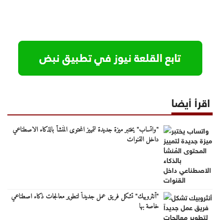
اقرأ أيضا
"واتساب" يختبر ميزة جديدة لتمييز المحتوى المُنشأ بالذكاء الاصطناعي
داخل القنوات
"أنثروبيك" تشكل فريق عمل جديداً لتطوير معالجات ذكاء اصطناعي
خاصة بها