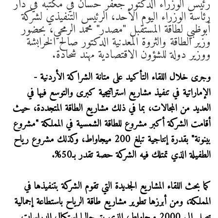
رئيس الوزراء الدكتور جعفر حسان في مكتبه في دار
رئاسة الوزراء اليوم الأحد، الرئيس التنفيذي لشركة
أبوظبي لطاقة المستقبل "مصدر" محمد الرمحي، بحضور
وزير الطاقة والثروة المعدنية الدكتور صالح الخرابشة
ووزير دولة للشؤون الاقتصادية مهند شحادة.
وجرى خلال اللقاء التأكيد على متانة الشراكة الأردنية -
الإماراتية في تنفيذ مشاريع استراتيجية كبرى والتوسع فيها في
العديد من المجالات، بما في ذلك مشاريع الطاقة المتجددة، حيث
أقامت الشركة أكبر مشروع للطاقة الشمسية في المملكة "مشروع
بينونة" بقدرة إنتاجية تبلغ 200 ميجاواط، وكذلك مشروع رياح
الطفيلة الذي تمتلك فيه الشركة حصة تقدر بـ50%.
كما بحث اللقاء المشاريع الجديدة التي تقوم الشركة بتنفيذها في
المملكة، ومن أبرزها تطوير مشاريع طاقة الرياح باستطاعة إجمالية
تصل إلى 2000 ميجاواط، الذي يتم حاليا استكمال الدراسات