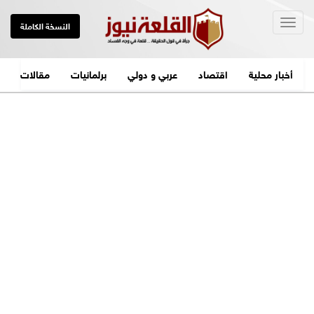
Togg
النسخة الكاملة
navig
أخبار محلية
اقتصاد
عربي و دولي
برلمانيات
مقالات