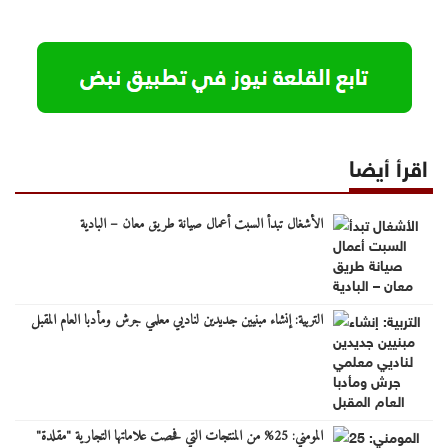
اقرأ أيضا
الأشغال تبدأ السبت أعمال صيانة طريق معان – البادية
التربية: إنشاء مبنيين جديدين لناديي معلمي جرش ومأدبا العام المقبل
المومني: 25% من المنتجات التي فحصت علاماتها التجارية "مقلدة"