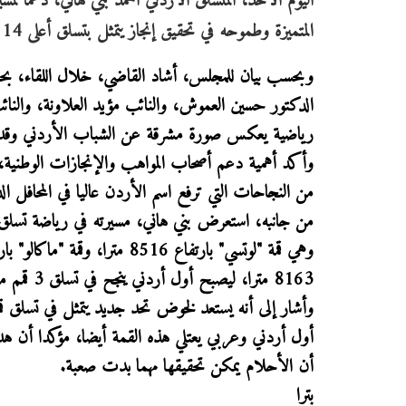
اليوم الأحد، المتسلق الأردني أحمد بني هاني، دعما لمسير
المتميزة وطموحه في تحقيق إنجاز يتمثل بتسلق أعلى 14 قمة جبلية في العالم، ليكون أول أردني وعربي يحقق هذا الإنجاز العالمي.
وبحسب بيان للمجلس، أشاد القاضي، خلال اللقاء، بح
الدكتور حسين العموش، والنائب مؤيد العلاونة، والنا
رياضية يعكس صورة مشرقة عن الشباب الأردني وقدرتهم 
وأكد أهمية دعم أصحاب المواهب والإنجازات الوطنية، معر
من النجاحات التي ترفع اسم الأردن عاليا في المحافل الد
8163 مترا، ليصبح أول أردني ينجح في تسلق 3 قمم من أصل 14 قمة تعد الأعلى والأصعب عالميا.
أول أردني وعربي يعتلي هذه القمة أيضا، مؤكدا أن هدف
أن الأحلام يمكن تحقيقها مهما بدت صعبة.
بترا