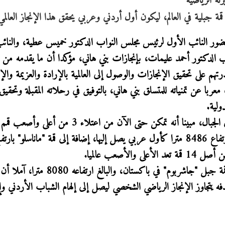
ته الرياضية
ضور النائب الأول لرئيس مجلس النواب الدكتور خميس عطية، والنائ
ئب الدكتور أحمد عليمات، بإنجازات بني هاني، مؤكدا أن ما يقدمه من
على تحقيق الإنجازات والوصول إلى العالمية بالإرادة والعزيمة والإ
با عن تمنياته للمتسلق بني هاني، بالتوفيق في رحلاته المقبلة وتحقيق 
ولية.
من جانبه، استعرض بني هاني، مسيرته في رياضة تسلق الجبال، مبينا أنه تمكن حتى الآن من اعتلاء 3 
وهي قمة "لوتسي" بارتفاع 8516 مترا، وقمة "ماكالو" بارتفاع 8486 مترا كأول عربي يصل إليها، إضافة إلى قمة "ماناسلو" بار
وأشار إلى أنه يستعد لخوض تحد جديد يتمثل في تسلق قمة جبل "جاشربوم" في باكستان، والب
ه يتجاوز الإنجاز الرياضي الشخصي ليصل إلى إلهام الشباب الأردني وإ