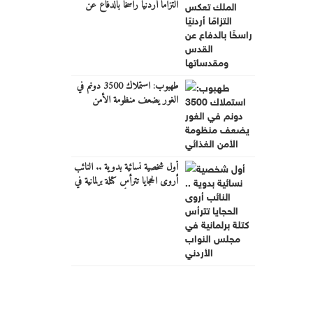
التزامًا أردنيًا راسخًا بالدفاع عن
القدس ومقدساتها
طهبوب: استملاك 3500 دونم في
الغور يضعف منظومة الأمن
الغذائي
أول شخصية نسائية بدوية .. النائب
أروى الحجايا تترأس كتلة برلمانية في
مجلس النواب الأردني