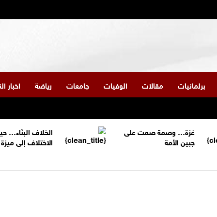
برلمانيات
مقالات
الوفيات
جامعات
رياضة
اخبار ا
غزة… وصمة صمت على
الخلاف البنّاء… حي
جبين الأمة
الاختلاف إلى ميز