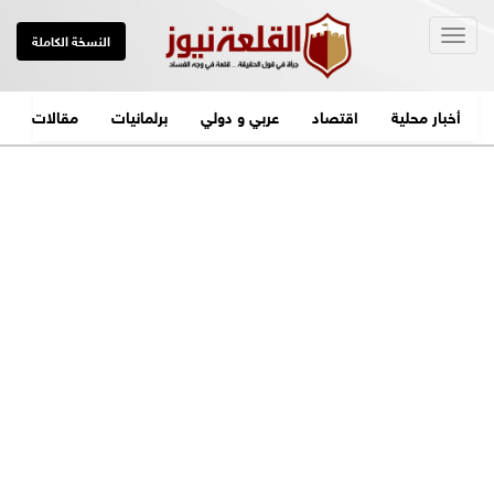
Togg
النسخة الكاملة
navig
أخبار محلية
اقتصاد
عربي و دولي
برلمانيات
مقالات