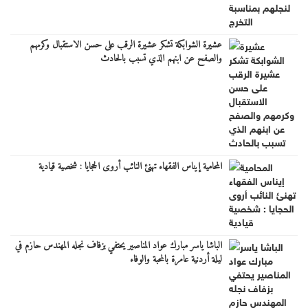
عشيرة الشوابكة تشكر عشيرة الرقب على حسن الاستقبال وكرمهم
والصفح عن ابنهم الذي تسبب بالحادث
المحامية إيناس الفقهاء تهنئ النائب أروى الحجايا : شخصية قيادية
الباشا ياسر مبارك عواد المناصير يحتفي بزفاف نجله المهندس حازم في
ليلة أردنية عامرة بالمحبة والوفاء