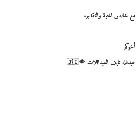
مع خالص المحبة والتقدير،
أخوكم
عبدالله نايف العبداللات 🌹🇯🇴