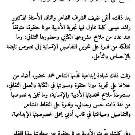
بعد ذلك، ألقى ضيف الشرف الشاعر والناقد الأستاذ الدكتور
راشد عيسى كلمة تناول فيها تجربة الأديبة ميرنا حتقوة، متوقفاً
عند عدد من ملامح مشروعها الكتابي وحضورها الثقافي، وما
تمتلكه من قدرة على تحويل التفاصيل الإنسانية إلى نصوص نابضة
بالإحساس والتأمل.
وتلت ذلك شهادة إبداعية قدّمها الشاعر محمد خضير، أضاء من
خلالها على تجربة ميرنا حتقوة ومسيرتها في الكتابة والعمل الثقافي،
مستعرضاً ملامح شخصيتها الأدبية والإنسانية، وما تتميز به نصوصها
من لغة ذات حس وجداني، وقدرة على التقاط المشاعر
والتفاصيل وصياغتها في قالب أدبي يحمل خصوصيتها الإبداعية.
وفي كلمتها، عبّرت الأديبة ميرنا حتقوة عن سعادتها بهذا اللقاء