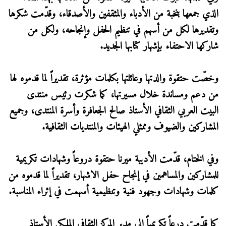
الذي جمعها بنخبة من الأدباء والمثقفين والأصدقاء، وقدّمت شكرها
وتقديرها لكل من أسهم في تنظيم الحفل وإنجاحه، ولكل من
شاركها الاحتفاء بإشهار كتابها الجديد.
وخصّت حتقوة والدتها وعائلتها بكلمات مؤثرة، تقديراً لما قدموه لها
من دعم ومساندة خلال مسيرتها، كما شكرت رئيس منتدى
البيت العربي الثقافي الأستاذ صالح الجعافرة وأسرة المنتدى، وجميع
المشاركين والضيوف وممثلي الهيئات والمنتديات الثقافية.
وفي الختام، قدّمت الأديبة ميرنا حتقوة دروعاً وشهادات تكريمية
للمشاركين والمساهمين في إنجاح حفل الاشهار، تقديراً لما قدموه من
كلمات وشهادات وجهود فنية وتنظيمية أسهمت في إثراء المناسبة.
كما قدّمت درعاً تكريمياً إلى مدير المركز الثقافي الملكي الأستاذ