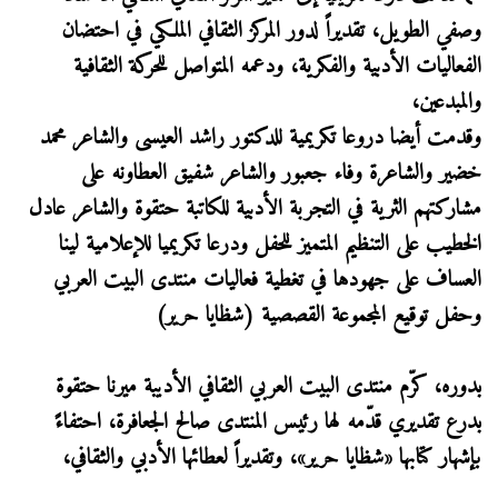
وصفي الطويل، تقديراً لدور المركز الثقافي الملكي في احتضان
الفعاليات الأدبية والفكرية، ودعمه المتواصل للحركة الثقافية
والمبدعين،
وقدمت أيضا دروعا تكريمية للدكتور راشد العيسى والشاعر محمد
خضير والشاعرة وفاء جعبور والشاعر شفيق العطاونه على
مشاركتهم الثرية في التجربة الأدبية للكاتبة حتقوة والشاعر عادل
الخطيب على التنظيم المتميز للحفل ودرعا تكريميا للإعلامية لينا
العساف على جهودها في تغطية فعاليات منتدى البيت العربي
وحفل توقيع المجموعة القصصية (شظايا حرير)
بدوره، كرّم منتدى البيت العربي الثقافي الأديبة ميرنا حتقوة
بدرع تقديري قدّمه لها رئيس المنتدى صالح الجعافرة، احتفاءً
بإشهار كتابها «شظايا حرير»، وتقديراً لعطائها الأدبي والثقافي،