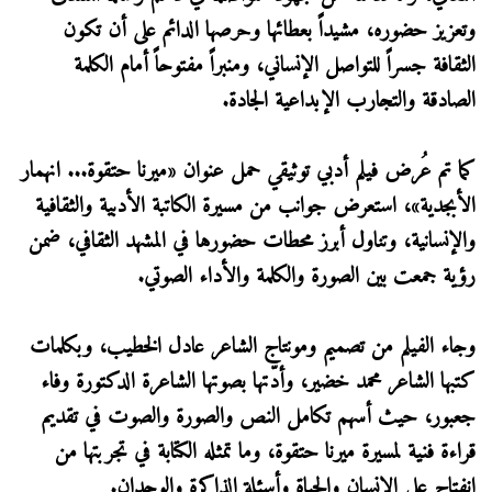
وتعزيز حضوره، مشيداً بعطائها وحرصها الدائم على أن تكون
الثقافة جسراً للتواصل الإنساني، ومنبراً مفتوحاً أمام الكلمة
الصادقة والتجارب الإبداعية الجادة.
كما تم عُرض فيلم أدبي توثيقي حمل عنوان «ميرنا حتقوة... انهمار
الأبجدية»، استعرض جوانب من مسيرة الكاتبة الأدبية والثقافية
والإنسانية، وتناول أبرز محطات حضورها في المشهد الثقافي، ضمن
رؤية جمعت بين الصورة والكلمة والأداء الصوتي.
وجاء الفيلم من تصميم ومونتاج الشاعر عادل الخطيب، وبكلمات
كتبها الشاعر محمد خضير، وأدّتها بصوتها الشاعرة الدكتورة وفاء
جعبور، حيث أسهم تكامل النص والصورة والصوت في تقديم
قراءة فنية لمسيرة ميرنا حتقوة، وما تمثله الكتابة في تجربتها من
انفتاح على الإنسان والحياة وأسئلة الذاكرة والوجدان.