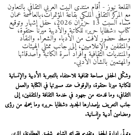
القلعة نيوز - أقام منتدى البيت العربي الثقافي بالتعاون
مع المركز الثقافي الملكي بقاعة المؤتمرات،بالعاصمة عمان
مساء السبت 13 حزيران 2026، حفل إشهار وتوقيع
كتاب «شظايا حرير» للكاتبة والأديبة ميرنا حتقوة،
وسط حضور لافت من الأدباء والشعراء والنقاد
والمثقفين والإعلاميين، إلى جانب ممثلي الهيئات
والمنتديات الثقافية وأفراد أسرة الكاتبة وأصدقائها
والمهتمين بالشأن الأدبي.
وشكّل الحفل مساحة ثقافية للاحتفاء بالتجربة الأدبية والإنسانية
للكاتبة ميرنا حتقوة، والوقوف عند مسيرتها في الكتابة والعمل
الثقافي، وما قدمته من جهود في خدمة الثقافة والمثقفين، إلى
جانب التعريف بإصدارها الجديد «شظايا حرير» وما يحمله من رؤى
ومضامين أدبية وإنسانية.
وتولّى إدارة الحفل وتقديم فقراته الشاعر شفيق العطاونة، الذي