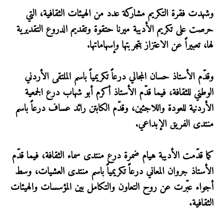
وشهدت فقرة التكريم مشاركة عدد من الهيئات الثقافية، التي
حرصت على تكريم الأديبة ميرنا حتقوة وتقديم الدروع التقديرية
لها، تعبيراً عن الاعتزاز بتجربتها وإسهاماتها.
وقدّم الأستاذ حسان المجالي درعاً تكريمياً باسم الملتقى الأردني
الوطني للثقافة، فيما قدّم الأستاذ أكرم أبو شهاب درع الجمعية
الأردنية للعودة واللاجئين، وقدّم الكابتن رائد عساف درعاً باسم
منتدى الفريق الإبداعي.
كما قدّمت الأديبة هيام ضمرة درع منتدى سماء الثقافة، فيما قدّم
الأستاذ جروان المعاني درعاً تكريمياً باسم منتدى العشيات، وسط
أجواء عبّرت عن روح التعاون والتكامل بين المؤسسات والهيئات
الثقافية.