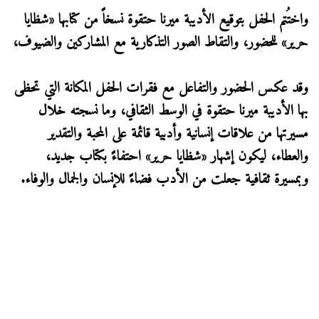
واختُتم الحفل بتوقيع الأديبة ميرنا حتقوة نسخاً من كتابها «شظايا
حرير» للحضور، والتقاط الصور التذكارية مع المشاركين والضيوف،
وقد عكس الحضور والتفاعل مع فقرات الحفل المكانة التي تحظى
بها الأديبة ميرنا حتقوة في الوسط الثقافي، وما نسجته خلال
مسيرتها من علاقات إنسانية وأدبية قائمة على المحبة والتقدير
والعطاء، ليكون إشهار «شظايا حرير» احتفاءً بكتاب جديد،
وبمسيرة ثقافية جعلت من الأدب فضاءً للإنسان والجمال والوفاء.