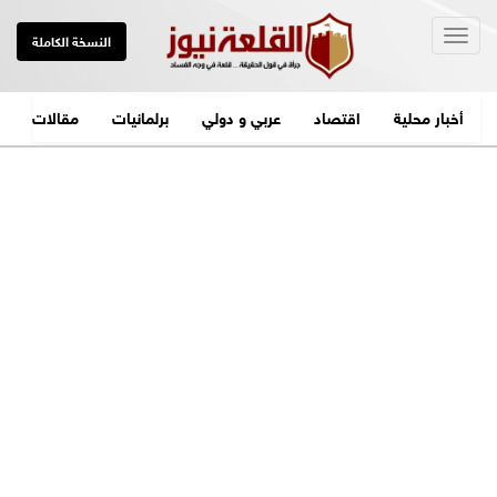
Togg
النسخة الكاملة
navig
أخبار محلية
اقتصاد
عربي و دولي
برلمانيات
مقالات