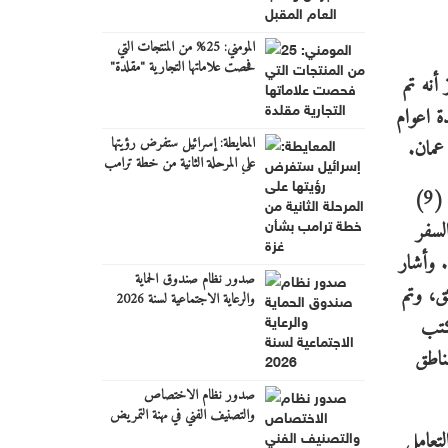
المومني: 25% من المنتجات التي
فحصت علاماتها التجارية "مقلدة"
أنه تم
ة اعوام
المعايطة: إسرائيل ستفرض رؤيتها
عمان.
على المرحلة الثانية من خطة ترامب
بشأن غزة
وأضاف مدير المكتب ضرار صالح أن المكتب خوّل بالصلاحيات الواردة بالمواد (3) و (5) من قانون الأحوال المدنية رقم (9)
السفر
. وأشار
صدور نظام صندوق الحماية
ق، وتم
والرعاية الاجتماعية لسنة 2026
مكتب
ناطق
صدور نظام الاختصاص
والتصنيف الفني في مهنة التمريض
والقبالة
تعامل