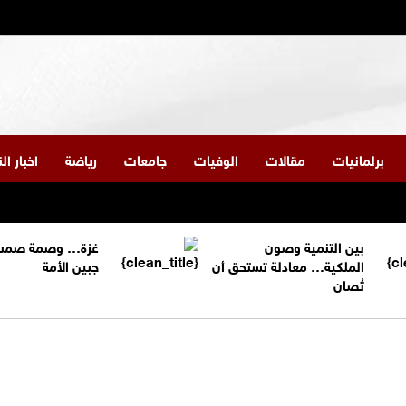
برلمانيات
مقالات
الوفيات
جامعات
رياضة
اخبار ا
بين التنمية وصون
غزة… وصمة صمت
الملكية… معادلة تستحق أن
جبين الأمة
تُصان