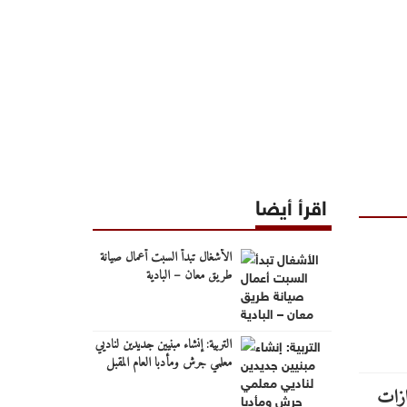
اقرأ أيضا
الأشغال تبدأ السبت أعمال صيانة
طريق معان – البادية
التربية: إنشاء مبنيين جديدين لناديي
معلمي جرش ومأدبا العام المقبل