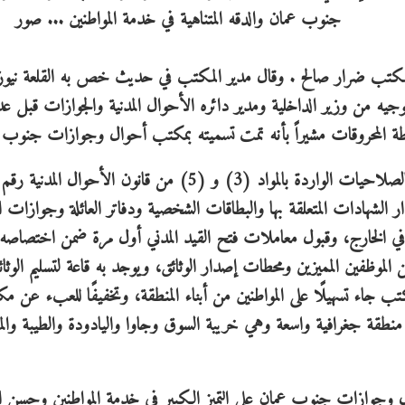
 المكتب ضرار صالح . وقال مدير المكتب في حديث خص به القلعة نيوز 
من وزير الداخلية ومدير دائره الأحوال المدنية والجوازات قبل عد
طة المحروقات مشيراً بأنه تمت تسميته بمكتب أحوال وجوازات جنوب 
 وإصدار الشهادات المتعلقة بها والبطاقات الشخصية ودفاتر العائلة وجوازات 
ين في الخارج، وقبول معاملات فتح القيد المدني أول مرة ضمن اختصاصه
 الموظفين المميزين ومحطات إصدار الوثائق، ويوجد به قاعة لتسليم الوثائ
كتب جاء تسهيلًا على المواطنين من أبناء المنطقة، وتخفيفًا للعبء عن 
قة جغرافية واسعة وهي خريبة السوق وجاوا واليادودة والطيبة والم
 وجوازات جنوب عمان على التميز الكبير في خدمة المواطنين وحسن ال