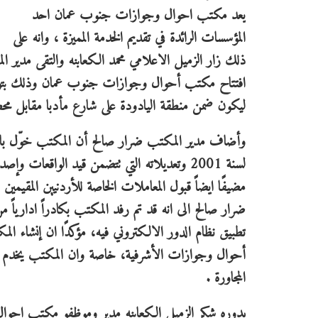
يعد مكتب احوال وجوازات جنوب عمان احد
المؤسسات الرائدة في تقديم الخدمة المميزة ، وانه على
ذلك زار الزميل الاعلامي محمد الكعابنه والتقى مدير
افتتاح مكتب أحوال وجوازات جنوب عمان وذلك بتوجيه 
ليكون ضمن منطقة اليادودة على شارع مأدبا مقابل مح
لسنة 2001 وتعديلاته التي تتضمن قيد الواقعات
مضيفًا ايضاً قبول المعاملات الخاصة للأردنيين المقيم
ضرار صالح الى انه قد تم رفد المكتب بكادراً ادارياً من
تطبيق نظام الدور الالكتروني فيه، مؤكدًا ان إنشاء الم
أحوال وجوازات الأشرفية، خاصة وان المكتب يخدم منط
المجاورة .
بدوره شكر الزميل الكعابنه مدير وموظفو مكتب احوال