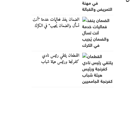
الضمان ينفذ فعاليات خدمة "أنت
تسأل والضمان يُجيب" في الكرك
القطعان يلتقي رئيس نادي
كفرنجة ورئيس هيئة شباب
كفرنجة الجامعيين