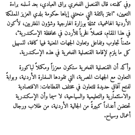
وفي كلمته، قال القنصل الفخري براق العبادي، بعد تسلمه براءة
التعيين، "اعتز بالثقة التي منحتني إياها حكومة بلدي العزيز المملكة
الأردنية الهاشمية، ممثلةً بوزارة الهارجية وشؤون المغتربين، لأكون
في هذا المقام، قنصلاً فخرياً للأردن في محافظة الإسكندرية"،
مثمناً تجاوب وتفاعل وتعاون الجهات المعنية فيها كافة، لتسهيل
كل ما يلزم لإقامة القنصلية الفخرية في هذه الإسكندرية.
وأكد أن القنصلية الفخرية ستكون معززاً ومكملاً لباكورة
التعاون مع الجهات المصرية، التي تقودها السفارة الأردنية، وبوابةً
لفتح آفاقٍ حديدة للتعاون في مختلف القطاعات: الاقتصادية
والاستثمارية والتعليمية والسياحية، لا سيما وأن الإسكندرية
تحتضن أعداداً كبيرةً من الجالية الأردنية، من طلاب ورجال
أعمال وسياح.