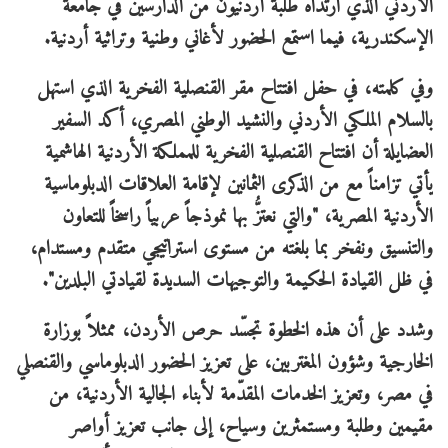
الأردني الذي ارتداه طلبة أردنيون من الدارسين في جامعة
الإسكندرية، فيما استمع الحضور لأغاني وطنية وتراثية أردنية.
وفي كلمته، في حفل افتتاح مقر القنصلية الفخرية الذي استهل
بالسلام الملكي الأردني والنشيد الوطني المصري، أكد السفير
العضايلة أن افتتاح القنصلية الفخرية للمملكة الأردنية الهاشمية
يأتي تزامناً مع من الذكرى الثمانين لإقامة العلاقات الدبلوماسية
الأردنية المصرية، "والتي نعتزُّ بها نموذجاً عربياً راسخاً للتعاون
والتنسيق ونفخر بما بلغته من مستوى استراتيجي متقدم ومستدام،
في ظل القيادة الحكيمة والتوجيهات السديدة لقيادتي البلدين".
وشدد على أن هذه الخطوة تجسّد حرص الأردن، ممثلاً بوزارة
الخارجية وشؤون المغتربين، على تعزيز الحضور الدبلوماسي والقنصلي
في مصر، وتعزيز الخدمات المقدّمة لأبناء الجالية الأردنية، من
مقيمين وطلبة ومستمثرين وسياح، إلى جانب تعزيز أواصر