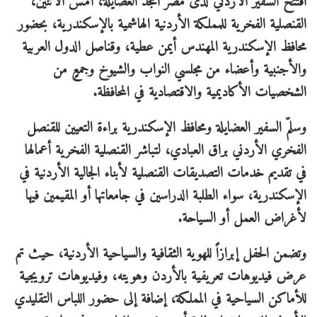
افتتح السفير الأردني لدى مصر أمجد العضايلة، أمس الاثنين،
القنصلية الفخرية للمملكة الأردنية الهاشمية بالإسكندرية، بحضور
محافظ الإسكندرية المهندس أيمن عطية، وقناصل الدول العربية
والأجنبية وأعضاء من مجلسي النواب والشيوخ وجمعٍ من
الشخصيات الأكاديمية والاقتصادية في المحافظة.
وسلمّ السفير العضايلة ومحافظ الإسكندرية براءة التعيين للقنصل
الفخري الأردني براق العبادي، لتباشر القنصلية الفخرية أعمالها
في تقديم خدمات التصديقات القنصلية لأبناء الجالية الأردنية في
الإسكندرية، سواء الطلبة الدراسين في جامعاتها أو المقيمين فيها
لأغراض العمل أو السياحة.
وتضمن الحفل إبرازاً للهوية الثقافية والسياحية الأردنية، حيث تم
عرض فيديوهات تعريفية بالأردن وهويته، وفيديوهات ترويجية
للأماكن السياحية في المملكة، إضافة إلى حضور اللباس التقليدي