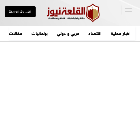
Togg
النسخة الكاملة
navig
أخبار محلية
اقتصاد
عربي و دولي
برلمانيات
مقالات