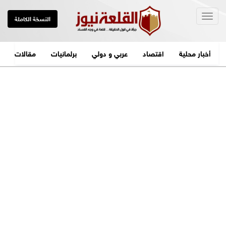
Togg
النسخة الكاملة
navig
أخبار محلية
اقتصاد
عربي و دولي
برلمانيات
مقالات