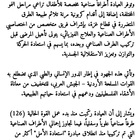
وتوفر العيادة أطرافاً صناعية مخصصة للأطفال تراعي مراحل النمو
المختلفة، إضافة إلى أقدام كربونية مرنة تلائم طبيعة الطرق
المتضررة في قطاع غزة، بإشراف فريق متخصص من اختصاصيي
الأطراف الصناعية والعلاج الفيزيائي، يتولى تأهيل المرضى قبل
تركيب الطرف الصناعي وبعده، بما يسهم في استعادة الحركة
والتوازن وتعزيز الاستقلالية الجسدية.
وتأتي هذه الجهود في إطار الدور الإنساني والطبي الذي تضطلع به
القوات المسلحة الأردنية – الجيش العربي، للتخفيف من معاناة
الأشقاء الفلسطينيين ودعمهم في استعادة حياتهم الطبيعية.
ويُشار إلى أن العيادة ركّبت منذ بدء عمل القوة الحالية (126)
طرفاً صناعياً علوياً وسفلياً، فيما تجاوز إجمالي الأطراف الصناعية
التي تم تركيبها منذ انطلاق مبادرة "استعادة الأمل" أكثر من