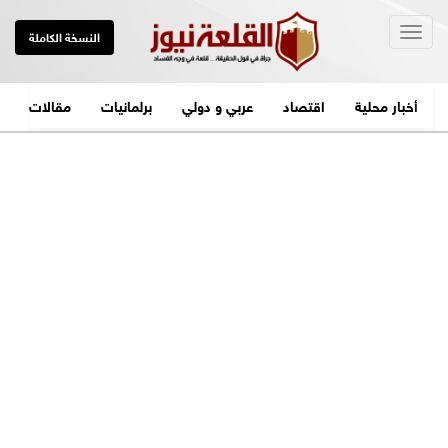
Togg
النسخة الكاملة
navig
أخبار محلية
اقتصاد
عربي و دولي
برلمانيات
مقالات