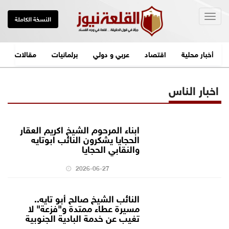
Togg
النسخة الكاملة
navig
أخبار محلية
اقتصاد
عربي و دولي
برلمانيات
مقالات
اخبار الناس
ابناء المرحوم الشيخ اكريم العقار
الحجايا يشكرون النائب ابوتايه
والنقابي الحجايا
2026-06-27
النائب الشيخ صالح أبو تايه..
مسيرة عطاء ممتدة و"فزعة" لا
تغيب عن خدمة البادية الجنوبية