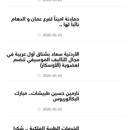
حمادنة اميناً لفرع عمان و الدهام
نائباً لها ..
2026-06-25
الأردنية سعاد بشناق أول عربية في
مجال التأليف الموسيقي تنضم
لعضوية (الأوسكار)
2026-06-25
نارمين حسين طبيشات.. مبارك
البكالوريوس
2026-06-25
الخدمات الطبية الملكية .. شكرا