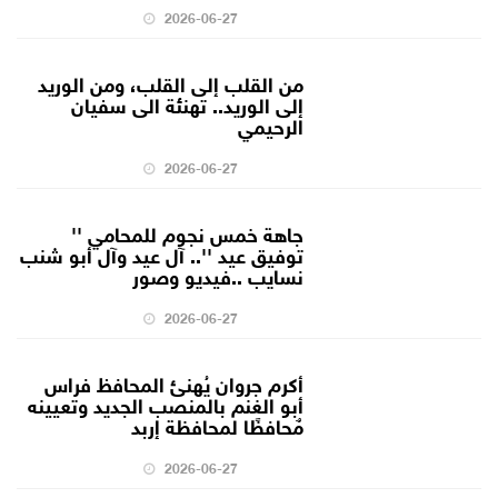
2026-06-27
من القلب إلى القلب، ومن الوريد
إلى الوريد.. تهنئة الى سفيان
الرحيمي
2026-06-27
جاهة خمس نجوم للمحامي ''
توفيق عيد ''.. آل عيد وآل أبو شنب
نسايب ..فيديو وصور
2026-06-27
أكرم جروان يُهنئ المحافظ فراس
أبو الغنم بالمنصب الجديد وتعيينه
مٌحافظًا لمحافظة إربد
2026-06-27