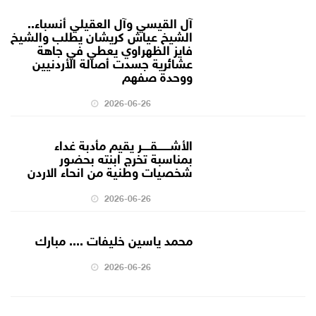
آل القيسي وآل العقيلي أنسباء..
الشيخ عياش كريشان يطلب والشيخ
فايز الظهراوي يعطي في جاهة
عشائرية جسدت أصالة الأردنيين
ووحدة صفهم
2026-06-26
الأشــــــقــــر يقيم مأدبة غداء
بمناسبة تخرج ابنته بحضور
شخصيات وطنية من انحاء الاردن
2026-06-26
محمد ياسين خليفات .... مبارك
2026-06-26