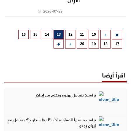
2026-07-29
16
15
14
13
12
11
10
20
19
18
17
اقرأ أيضا
ترامب: نتعامل بهدوء وتكتم مع إيران
ترامب مشبهاً المفاوضات بـ"لعبة شطرنج": نتعامل مع
إيران بهدوء