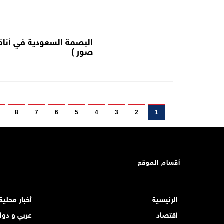
البصمة السعودية في أناقة
صور )
8
7
6
5
4
3
2
1
أقسام الموقع
الرئيسية
أخبار محلية
اقتصاد
عربي و دول