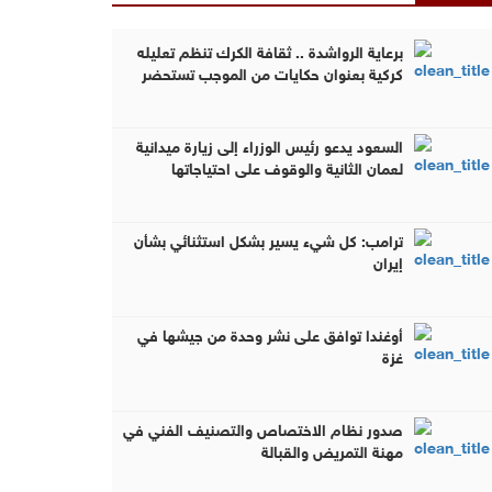
برعاية الرواشدة .. ثقافة الكرك تنظم تعليله
كركية بعنوان حكايات من الموجب تستحضر
الموروث في مضارب قبيلة العمرو ( صور )
السعود يدعو رئيس الوزراء إلى زيارة ميدانية
لعمان الثانية والوقوف على احتياجاتها
الخدمية والتنموية
ترامب: كل شيء يسير بشكل استثنائي بشأن
إيران
أوغندا توافق على نشر وحدة من جيشها في
غزة
صدور نظام الاختصاص والتصنيف الفني في
مهنة التمريض والقبالة