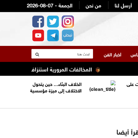
أرسل لنا
من نحن
2026-08-07 - الجمعة
لناس
أخبار الفن
المخالفات المرورية استنزاف ميزانية أصحاب الد
 على
الخلاف البنّاء… حين يتحول
الاختلاف إلى ميزة مؤسسية
رأ أيضا