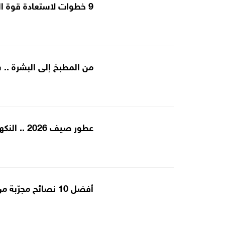
9 خطوات لاستعادة قوة الشعر التالف وحمايته من التكسر
من المطبخ إلى البشرة ..
عطور صيف 2026 .. النكهات النباتية تتفوق على الروائح الزهرية هذا الموسم
أفضل 10 نصائح مجرّبة من خبراء التغذية لقوام مثالي