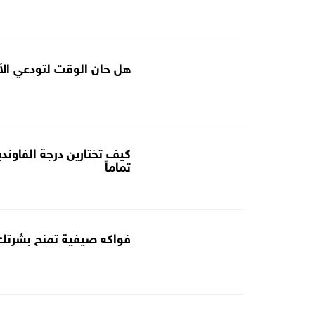
هل حان الوقت لتودعي الأح
كيف تختارين درجة الفاوند
تماماً
فواكه صيفية تمنح بشرتك ت