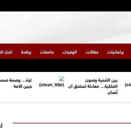
برلمانيات
مقالات
الوفيات
جامعات
رياضة
اخبار ا
بين التنمية وصون
غزة… وصمة صمت
الملكية… معادلة تستحق أن
جبين الأمة
تُصان
اق