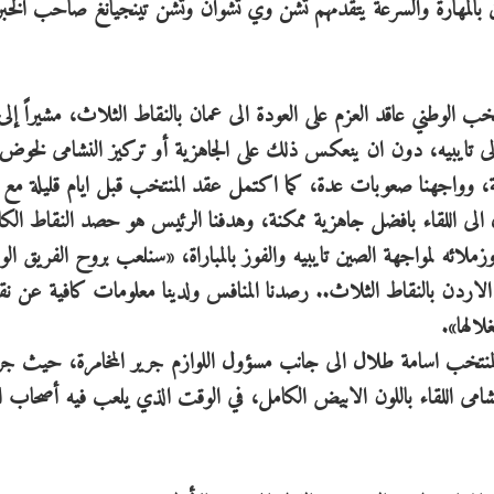
ن بالمهارة والسرعة يتقدمهم تشن وي تشوان وتشن تينجيانغ صاحب الخبر
 الوطني عاقد العزم على العودة الى عمان بالنقاط الثلاث، مشيراً إلى 
 تايبيه، دون ان ينعكس ذلك على الجاهزية أو تركيز النشامى لخوض ا
وواجهنا صعوبات عدة، كما اكتمل عقد المنتخب قبل ايام قليلة مع 
 الى اللقاء بافضل جاهزية ممكنة، وهدفنا الرئيس هو حصد النقاط الكا
ملائه لمواجهة الصين تايبيه والفوز بالمباراة، «سنلعب بروح الفريق ال
اردن بالنقاط الثلاث.. رصدنا المنافس ولدينا معلومات كافية عن نق
الها».
 المنتخب اسامة طلال الى جانب مسؤول اللوازم جرير المخامرة، حيث ج
شامى اللقاء باللون الابيض الكامل، في الوقت الذي يلعب فيه أصحاب