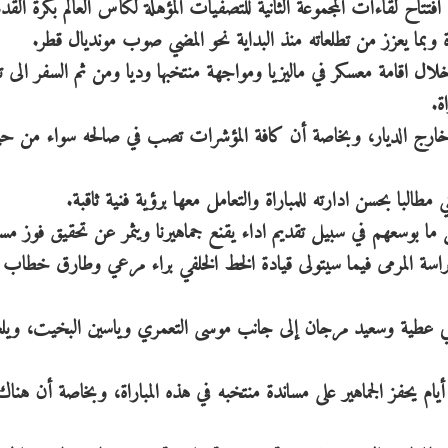
فتتاح لقاءات المجموعة الثانية للتصفيات المؤهلة لكأس العالم بكرة القد
 وبما يعزز من تطلعاته منذ البداية نحو المضي صوب مونديال قطر.
لال اقامة معسكر في ماليزيا ومواجهة منتخبها وديا ومن ثم السفر الى تا
ة.
مة خارج الديار، وبخاصة أن كافة المؤشرات تصب في صالحه سواء من 
طالبا بحسن ادارته للمباراة والتعامل معها برؤية فنية ثاقبة.
ا بوسعهم في سبيل تقديم اداء يقنع جماهيرنا ويثمر عن تحقيق فوز م
حراسة المرمى فيما سيتولى قيادة الخط الخلفي براء مرعي وطارق خطاب 
بني عطية وسعيد مرجان إلى جانب موسى التعمري وياسين البخيت، ويل
ذ أيام يحفز الجماهير على مساندة منتخبه في هذه المباراة، وبخاصة أن هناك