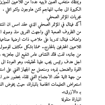
ويمتلك منتخب الصين تايبيه عددا من اللاعبين المميزي
الكبيرة الى جانب المهاجم تشن هاوجون وتشو انثلي .
مجريات المؤتمر الصحفي
أكد فيتال في المؤتمر الصحفي الذي عقد امس ان المنتخب
من الظروف الصعبة التي واجهت الفريق منذ وصوله الى
واضاف فيتال: تدربنا على ملاعب ذات ارضية صناعية، 
اللاعبين المحترفين بالخارج.. عملنا بشكل مكثف للوصول
من جانبه، لفت قائد النشامى عامر شفيع الى جاهزيته وز
اجل هدف رئيس يجب علينا تحقيقه، وهو العودة الى ال
القوة والضعف لديه، وسنعمل مع الجهاز الفني على استغل
من جهة ثانية عُقد الاجتماع الفني للقاء بحضور مدير
استعراض التعليمات الخاصة بالمباراة، حيث يخوض الن
بـ «الازرق».
المباراة منقولة