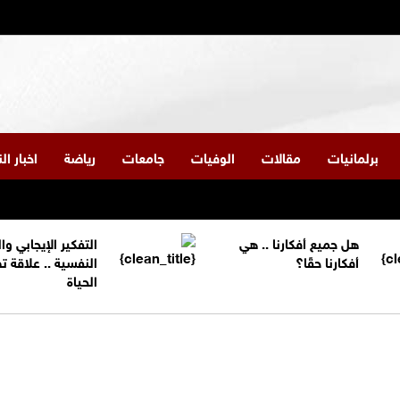
برلمانيات
مقالات
الوفيات
جامعات
رياضة
اخبار ا
هل جميع أفكارنا .. هي
التفكير الإيجابي و
أفكارنا حقًا؟
النفسية .. علاقة 
الحياة