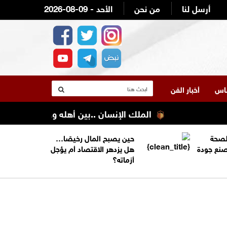
أرسل لنا
من نحن
2026-08-09 - الأحد
لناس
أخبار الفن
الملك الإنسان ..بين أهله وعشيرته في الجنوب
الصحة
حين يصبح المال رخيصًا…
تصنع جودة
هل يزدهر الاقتصاد أم يؤجل
أزماته؟