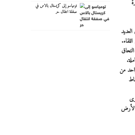
ة
تومياسو إلى كريستال بالاس في
صفقة انتقال حر
العديد
للقاء.
التحاق
ملة.
واحد من
اط
رى
 الأرض