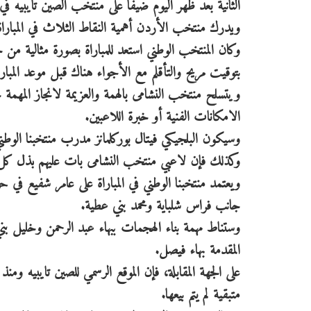
الثانية بعد ظهر اليوم ضيفا على منتخب الصين تايبيه في ا
ويدرك منتخب الأردن أهمية النقاط الثلاث في المباراة
وكان المنتخب الوطني استعد للمباراة بصورة مثالية من خ
بتوقيت مريح والتأقلم مع الأجواء هناك قبل موعد المبارا
ويتسلح منتخب النشامى بالهمة والعزيمة لانجاز المه
الامكانات الفنية أو خبرة اللاعبين.
وسيكون البلجيكي فيتال بوركلمانز مدرب منتخبنا الوطني م
وكذلك فإن لاعبي منتخب النشامى بات عليهم بذل كل م
ويعتمد منتخبنا الوطني في المباراة على عامر شفيع في 
جانب فراس شلباية ومحمد بني عطية.
وستناط مهمة بناء الهجمات ببهاء عبد الرحمن وخليل 
المقدمة بهاء فيصل.
على الجهة المقابلة، فإن الموقع الرسمي للصين تايبيه ومن
متبقية لم يتم بيعها.