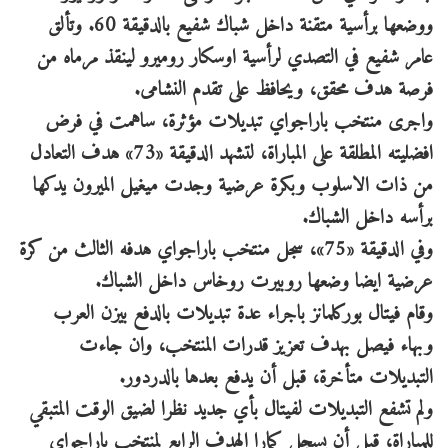
ووضعها برأسية متقنة داخل شباك شفيع بالدقيقة 60. وتألق
عامر شفيع في التصدي لرأسية اوسكار روميرو لينقذ مرماه من
فرصة هدف محقق، ويحافظ على تقدم النشامى.
واجرى منتخب باراجواي تبديلات مؤثرة، ساهمت في فرض
افضليته المطلقة على المباراة، لتشهد الدقيقة «73» هدف التعادل
من ذات الاسلوب وبكرة عرضية وجدت ميغيل الميرون يدكها
برأسه داخل الشباك.
وفي الدقيقة «75»، سجل منتخب باراجواي هدفه الثالث من كرة
عرضية ايضا وضعها روبيرت روخاس داخل الشباك.
وقام فيتال بوركلمانز باجراء عدة تبديلات بالدفع بيزن العرب
وبهاء فيصل بهدف تعزيز قدرات المنتخب، وان جاءت
التبديلات متأخرة، قبل أن يدفع بعدها بالدردور.
ولم تشفع التبديلات لفيتال بأي جديد نظرا لضيق الوقت المتبقي
للمباراة، قبل أن يسجل كمارا الهدف الرابع لمنتخب باراجواي