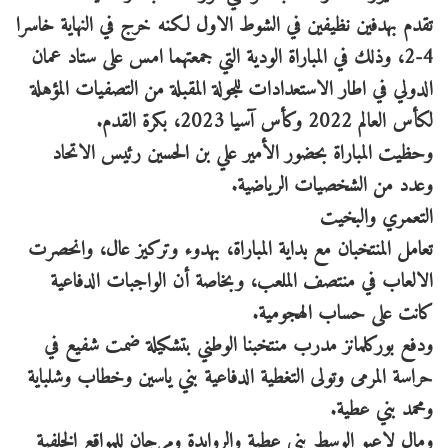
تقدم بهدفين نظيفين في الشوط الاول لكنه خرج في النهاية خاسرا
4-2، وذلك في المباراة الودية التي جمعتهما امس على ستاد عمان
الدولي في اطار الاستعدادات للجولة المقبلة من التصفيات المؤهلة
لكأس العالم 2022 وكأس آسيا 2023، بكرة القدم.
وحظيت المباراة بحضور الأمير علي بن الحسين رئيس الاتحاد
وعدد من الشخصيات الرياضية.
التعمري والبخيت
تعامل المنتخبان مع بداية المباراة، بهدوء وتركيز عال، وانحصرت
الالعاب في منتصف الملعب، وبخاصة أن الواجبات الدفاعية
كانت على حساب الهجومية.
ودفع بوركلمانز مدرب منتخبنا الوطني بتشكيلة ضمت شفيع في
حراسة المرمى وتولى التغطية الدفاعية بني ياسين وخطاب وشلباية
ومحمد بني عطية.
ومال لاعبو الوسط بني عطية والروابدة ومرجان للمواقع الخلفية