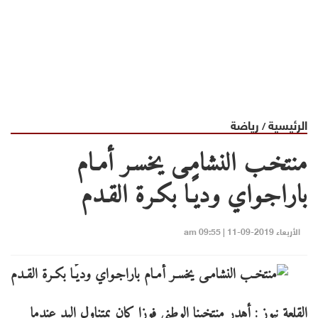
الرئيسية
رياضة
/
منتخـب النشامـى يخسـر أمـام
باراجـواي وديًـا بكـرة القـدم
الأربعاء 2019-09-11 | 09:55 am
القلعة نيوز : أهدر منتخبنا الوطني فوزا كان بمتناول اليد عندما