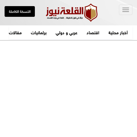
Togg
النسخة الكاملة
navig
أخبار محلية
اقتصاد
عربي و دولي
برلمانيات
مقالات