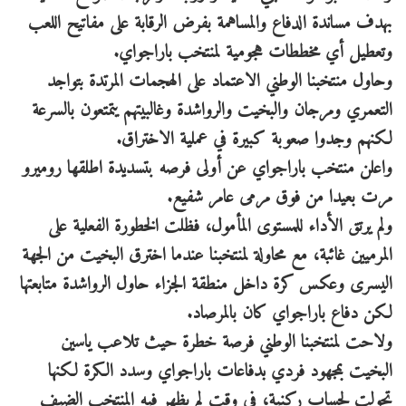
بهدف مساندة الدفاع والمساهمة بفرض الرقابة على مفاتيح اللعب
وتعطيل أي مخططات هجومية لمنتخب باراجواي.
وحاول منتخبنا الوطني الاعتماد على الهجمات المرتدة بتواجد
التعمري ومرجان والبخيت والرواشدة وغالبيتهم يتمتعون بالسرعة
لكنهم وجدوا صعوبة كبيرة في عملية الاختراق.
واعلن منتخب باراجواي عن أولى فرصه بتسديدة اطلقها روميرو
مرت بعيدا من فوق مرمى عامر شفيع.
ولم يرتق الأداء للمستوى المأمول، فظلت الخطورة الفعلية على
المرميين غائبة، مع محاولة لمنتخبنا عندما اخترق البخيت من الجهة
اليسرى وعكس كرة داخل منطقة الجزاء حاول الرواشدة متابعتها
لكن دفاع باراجواي كان بالمرصاد.
ولاحت لمنتخبنا الوطني فرصة خطرة حيث تلاعب ياسين
البخيت بمجهود فردي بدفاعات باراجواي وسدد الكرة لكنها
تحولت لحساب ركنية، في وقت لم يظهر فيه المنتخب الضيف