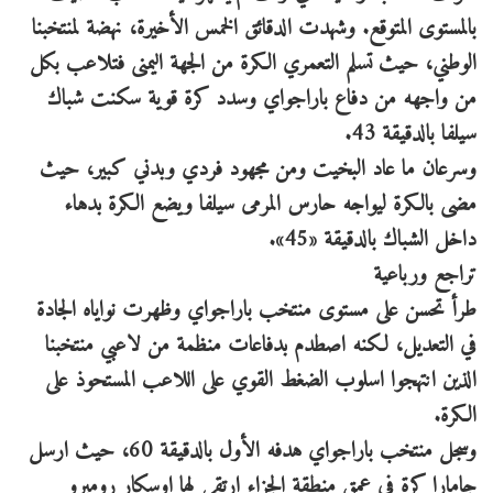
بالمستوى المتوقع. وشهدت الدقائق الخمس الأخيرة، نهضة لمنتخبنا
الوطني، حيث تسلم التعمري الكرة من الجهة اليمنى فتلاعب بكل
من واجهه من دفاع باراجواي وسدد كرة قوية سكنت شباك
سيلفا بالدقيقة 43.
وسرعان ما عاد البخيت ومن مجهود فردي وبدني كبير، حيث
مضى بالكرة ليواجه حارس المرمى سيلفا ويضع الكرة بدهاء
داخل الشباك بالدقيقة «45».
تراجع ورباعية
طرأ تحسن على مستوى منتخب باراجواي وظهرت نواياه الجادة
في التعديل، لكنه اصطدم بدفاعات منظمة من لاعبي منتخبنا
الذين انتهجوا اسلوب الضغط القوي على اللاعب المستحوذ على
الكرة.
وسجل منتخب باراجواي هدفه الأول بالدقيقة 60، حيث ارسل
جامارا كرة في عمق منطقة الجزاء ارتقى لها اوسكار روميرو