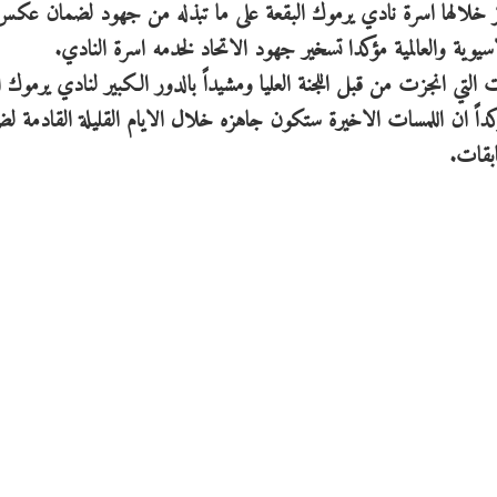
كر خلالها اسرة نادي يرموك البقعة على ما تبذله من جهود لضمان عك
يوية والعالمية مؤكدا تسخير جهود الاتحاد لخدمه اسرة النادي.
التي انجزت من قبل اللجنة العليا ومشيداً بالدور الكبير لنادي يرموك ا
داً ان اللمسات الاخيرة ستكون جاهزه خلال الايام القليلة القادمة ل
ابقات.