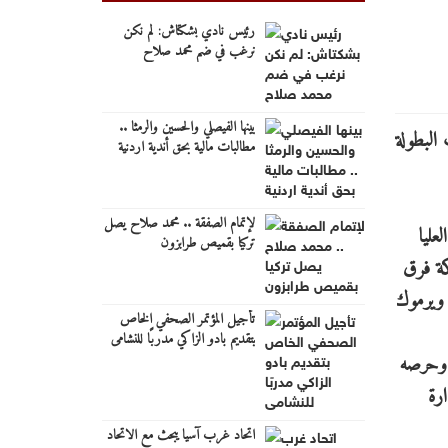
رئيس نادي بشكتاش: لم نكن
نرغب في ضم محمد صلاح
بينها الفيصلي والحسين والرمثا ..
مطالبات مالية بحق أندية اردنية
لإتمام الصفقة .. محمد صلاح يصل
عليا
تركيا بقميص طرابزون
ة من (4) الى (10) القادم، بمشاركة فرق
 ويرموك
تأجيل المؤتمر الصحفي الخاص
بتقديم بادو الزاكي مدربًا للنشامى
 وحرصه
ارة
اتحاد غرب آسيا يبحث مع الاتحاد