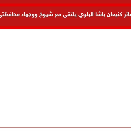
 كنيعان باشا البلوي يلتقي مع شيوخ ووجهاء محافظتي ال