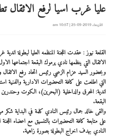
عليا غرب اسيا لرفع الاثقال تط
الأربعاء 2019-09-25 | 10:57 am
القلعة نيوز : عقدت اللجنة المنظمه العليا لبطولة اندية 
الاثقال التي ينظمها نادي يرموك البقعة اجتماعها الاو
وبحضور السيد عزام الزعبي رئيس اتحاد رفع الاثقال وع
اندية: المحرق والداخلية (البحرين)، الكوت وحندرين 
البقعة.
والقى خالد جمال رئيس النادي كلمة في البداية شكر من
على متابعة كافة التحضيرات بالتنسيق مع اعضاء اللجنة الع
النادي بهدف اخراج البطولة بصورة زاهية.