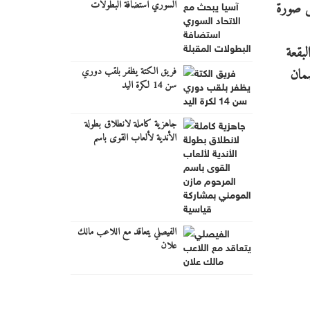
السوري استضافة البطولات
س صورة
المقبلة
لبقعة
فريق الكتة يظفر بلقب دوري
ضمان
سن 14 لكرة اليد
جاهزية كاملة لانطلاق بطولة
الأندية لألعاب القوى باسم
المرحوم مازن المومني بمشاركة
قياسية
الفيصلي يتعاقد مع اللاعب مالك
علان