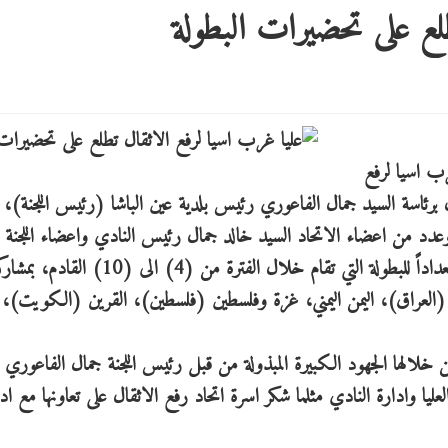
لع على تحضيرات البطولة
غرب اسيا لرفع
ل برئاسة السيد جمال الفاعوري رئيس بلدية عين الباشا (رئيس اللجنة)،
دد من اعضاء الاتحاد السيد خالد جمال رئيس النادي واعضاء اللجنة ال
التي اطلعت على كافة التحضيرات الادارية والفنية استعداداً للبطولة التي تقام خلال الفتر
(العراق)، اليمن اليمني، غزة وفلسطين (فلسطين)، القرين (الكويت)،
 خلالها الجهود الكبيرة المبذولة من قبل رئيس اللجنة جمال الفاعوري
ليا وادارة النادي مثلما شكر اسرة اتحاد رفع الاثقال على تعاونها مع اد