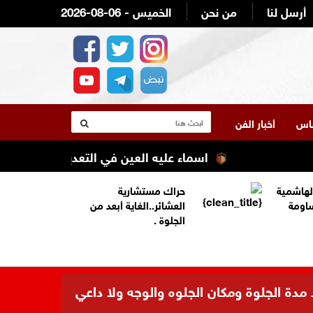
أرسل لنا
من نحن
2026-08-06 - الخميس
لناس
أخبار الفن
اسماء عليه العين في التعديل الوزاري القادم 
لهاشمية
حراك مستشارية
ساومة
العشائر..الغاية أبعد من
الجلوة .
 مدة الجلوة ومكان الجلوه والوجه ولا داعي