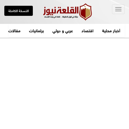
Togg
النسخة الكاملة
navig
أخبار محلية
اقتصاد
عربي و دولي
برلمانيات
مقالات