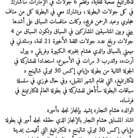
للكارتنيغ صعبة للغاية، وتضم 6 جولات في الإمارات سأشارك
في كل جولات البطولة ، ويشارك معي في البطولة كل من مناف
حجاوي وعبد الرحمن فريج، وكانت منافسات السباق على أشدها
بيني وبين المتاسبقين المشاركين في السباق وتكون السباق من 4
جولات وبلغ عدد جولات اللفة الأخيرة 21 لفة، وساندني في
مهمتي بالسباق والدي هشام بخبرته الكبيرة وفريقي « بيرل
آرت»، واتدرب 3 مرات في الأسبوع، استعدادا للمشاركة في
الجولة الثانية من بطولة «إيامي إكس 30 ثيرتي شالينج «
للكارتنيغ، التي تقام الشهر المقبل، وفي حال فوزي في سلسلة
سباقات البطولة سأتأهل للمشاركة في بطولة العالم للكارتينغ في
فرنسا».
الوالد» هشام النجار» يشيد بإنجاز نجله «أمير»
اشاد المتسابق هشام النجار بالإنجاز الذي حققه نجله أمير في بطولة
«إيامي إكس 30 ثيرتي شالينج « للكارتنيغ التي أقيمت بمدينة