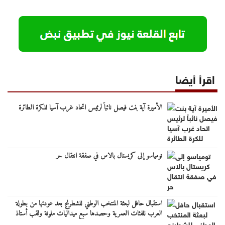
اقرأ أيضا
الأميرة آية بنت فيصل نائباً لرئيس اتحاد غرب آسيا للكرة الطائرة
تومياسو إلى كريستال بالاس في صفقة انتقال حر
استقبال حافل لبعثة المنتخب الوطني للشطرنج بعد عودتها من بطولة
العرب للفئات العمرية وحصدها سبع ميداليات ملونة ولقب أستاذ
دولي