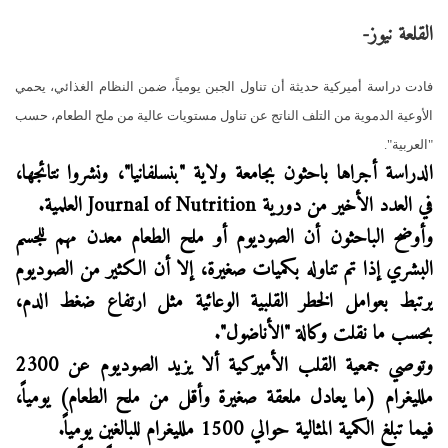
القلعة نيوز-
فادت دراسة أميركية حديثة أن تناول الجبن يومياً، ضمن النظام الغذائي، يحمي
الأوعية الدموية من التلف الناتج عن تناول مستويات عالية من ملح الطعام، حسب
"العربية".
الدراسة أجراها باحثون بجامعة ولاية "بنسلفانيا"، ونشروا نتائجها،
في العدد الأخير من دورية Journal of Nutrition العلمية.
وأوضح الباحثون أن الصوديوم أو ملح الطعام معدن مهم للجسم
البشري إذا تم تناوله بكميات صغيرة، إلا أن الكثير من الصوديوم
يرتبط بعوامل الخطر القلبية الوعائية مثل ارتفاع ضغط الدم،
بحسب ما نقلت وكالة "الأناضول".
وتوصي جمعية القلب الأميركية ألا يزيد الصوديوم عن 2300
ملليغرام (ما يعادل ملعقة صغيرة وأقل من ملح الطعام) يومياً،
فيما تبلغ الكمية المثالية حوالي 1500 ملليغرام للبالغين يومياً.