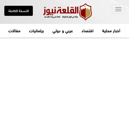
Togg
النسخة الكاملة
navig
أخبار محلية
اقتصاد
عربي و دولي
برلمانيات
مقالات