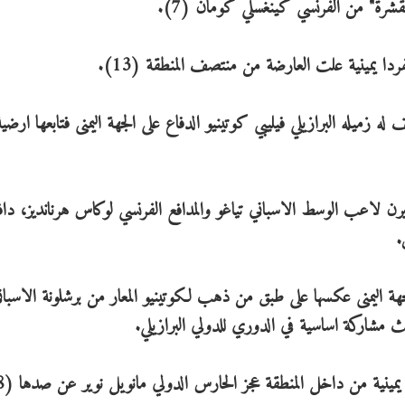
قشرة" من الفرنسي كينغسلي كومان (7).
 يمينية علت العارضة من منتصف المنطقة (13).
يله البرازيلي فيليبي كوتينيو الدفاع على الجهة اليمنى فتابعها ارضية
 لاعب الوسط الاسباني تياغو والمدافع الفرنسي لوكاس هرنانديز، دافع
.
ة اليمنى عكسها على طبق من ذهب لكوتينيو المعار من برشلونة الاسبان
ية من داخل المنطقة عجز الحارس الدولي مانويل نوير عن صدها (68).