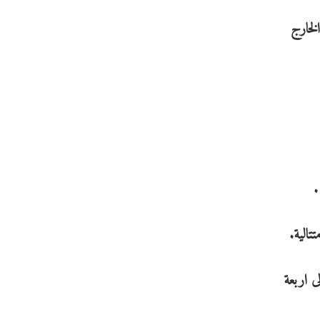
لخارج
، رافعا رصيده الى اربعة