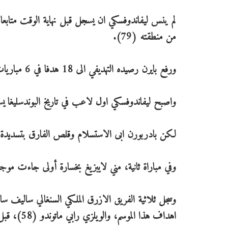
لم ينس ليفاندوفسكي ان يسجل قبل نهاية الوقت متابعا ه
من منطقته (79).
ورفع بايرن رصيده التهديفي الى 18 هدفا في 6 مباريات، بينها 10 لليفاندوفسكي (31 عاما) متصدر ترتيب الهدافين.
واصبح ليفاندوفسكي اول لاعب في تاريخ البوندسليغا يسجل 10 أهداف في 6 مب
لكن بادربورن ابى الاستسلام وقلص الفارق بتسديدة صارو
وفي مباراة ثانية، مني لايبزيغ بخسارة أولى جاءت موجعة 1-3 أمام شالكه الذي عوض بداية بطيئة بتحقيقه اربعة انتصارات مت
اهداف هذا الموسم، والويلزي رابي ماتوندو (58)، قبل ان يسجل السويدي اميل فورسبرغ هدفا شرفيا (83).