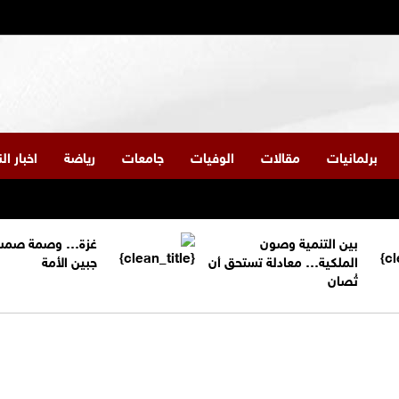
برلمانيات
مقالات
الوفيات
جامعات
رياضة
اخبار ا
بين التنمية وصون
غزة… وصمة صمت
الملكية… معادلة تستحق أن
جبين الأمة
تُصان