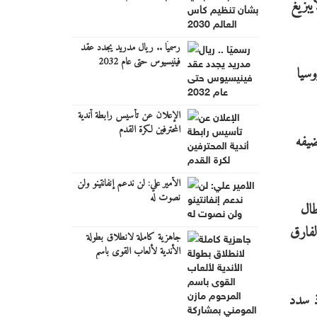
لسابق لايبزيغ
رسميًا .. ريال مدريد يجدد عقد
فينيسيوس حتى عام 2032
يبزيغ وبوروسيا
الإعلان عن تأسيس رابطة أندية
المحترفين لكرة القدم
ضيفه
الأمير علي: لن ندعم إنفانتينو ولن
نصوت له
طال
لفارق
جاهزية كاملة لانطلاق بطولة
الأندية لألعاب القوى باسم
المرحوم مازن المومني بمشاركة
قياسية
ذ سدد