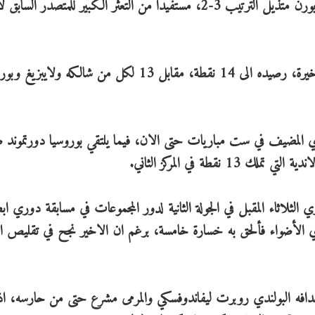
كرة القدم، بعد فوزه المتوقع والصعب على مضيفه بادربورن متذيل الترتيب 3-2، مستفيدا من التعثر الكبير للمتصدر ا
ورفع بايرن ميونيخ، حامل اللقب في المواسم السبعة الاخيرة، رصيده الى 14 نقطة، مقابل 13 لكل من شالكه ولا
ي المضيف في ست مباريات حتى الان، فيما يلتقي بوروسيا دورتموند 
طة في المركز الثاني.
 الثلاثاء المقبل في الجولة الثانية لدور المجموعات في مسابقة دوري اب
وري الأضواء فألحق به خسارة خامسة، برغم ان الاخير نجح في تقليص ا
دافه البولندي روبرت ليفاندوفسكي والمرمى مشرع حتى من حارسه، ا