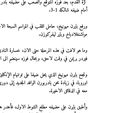
أمام ضيفه شالكه 1-3.
مونشنغلادباخ وباير ليفركوزن.
وما هو لافت في هذه المرحلة حتى الان، خسارة الناد
فيردر بريمن في وقت لاحق، وبحال فوزه سينضم الى الاندية التي تملك 13 نق
ونجح بايرن ميونيخ الذي يحل ضيفا على توتنهام الإنكليزي
اوروبا، في زيادة محن بادربورن الوافد الجديد إلى د
معه في الدقائق الاخيرة.
وأطبق بايرن على مضيفه مطلع الشوط الاول، فأهدر ه