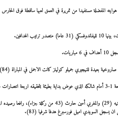
وايته المفضلة مستفيدا من تمريرة في العمق لعبها ساقطة فوق الحارس ا
اريات.
خية بعيدة للنيجيري جميلو كولينز كانت الاجمل في المباراة (84).
تالية.
وسجل ثلاثية الفريق الازرق الملكي السنغالي ساليف سانيه (29) والمغربي أمين حارث (43 من ركلة جزاء)