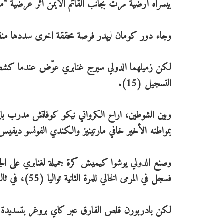
بيسراه أرضية مرت بجانب القائم الايمن اثر عرضية "م
وجاء دور كومان ليهدر فرصة محققة اخرى سددها منفردا
لكن زميلهما الدولي سيرج غنابري عوّض عندما كشف له زم
التسجيل (15).
وبين الشوطين، اراح الكرواتي نيكو كوفاتش مدرب بايرن
بمواطنه الأخير خافي مارتينيز والكندي الفونسو ديفيس
وصنع الدولي يوشوا كيميش كرة جميلة لغنابري على الجه
فسجل في المرمى الخالي للمرة الثانية تواليا (55)، في ثالث مشاركة اساسية في الدوري للدولي البرازيلي.
لكن بادربورن قلص الفارق عبر كاي بروغر بتسديدة يمين