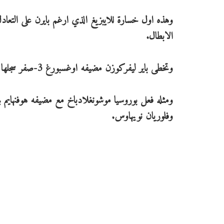
وهذه اول خسارة للايبزيغ الذي ارغم بايرن على التعا
الابطال.
وتخطى باير ليفركوزن مضيفه اوغسبورغ 3-صفر سجلها فلوريان نيدرليشنر (34) وكيفن فولاند (76) وكاي هافيرتس (84).
وفلوريان نويهاوس.