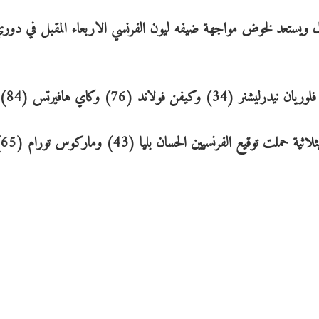
دل ويستعد لخوض مواجهة ضيفه ليون الفرنسي الاربعاء المقبل في دور
ومثله فعل بور