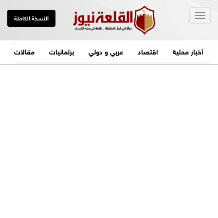
Togg
النسخة الكاملة
navig
أخبار محلية
اقتصاد
عربي و دولي
برلمانيات
مقالات