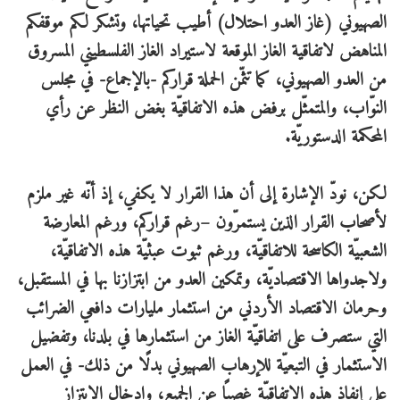
الصهيوني (غاز العدو احتلال) أطيب تحياتها، وتشكر لكم موقفكم
المناهض لاتفاقية الغاز الموقعة لاستيراد الغاز الفلسطيني المسروق
من العدو الصهيوني، كما تثمّن الحملة قراركم -بالإجماع- في مجلس
النوّاب، والمتمثّل برفض هذه الاتفاقيّة بغض النظر عن رأي
المحكمة الدستوريّة.
لكن، نودّ الإشارة إلى أن هذا القرار لا يكفي، إذ أنّه غير ملزم
لأصحاب القرار الذين يستمرّون –رغم قراركم، ورغم المعارضة
الشعبيّة الكاسحة للاتفاقيّة، ورغم ثبوت عبثيّة هذه الاتفاقيّة،
ولاجدواها الاقتصاديّة، وتمكين العدو من ابتزازنا بها في المستقبل،
وحرمان الاقتصاد الأردني من استثمار مليارات دافعي الضرائب
التي ستصرف على اتفاقيّة الغاز من استثمارها في بلدنا، وتفضيل
الاستثمار في التبعيّة للإرهاب الصهيوني بدلًا من ذلك- في العمل
على إنفاذ هذه الاتفاقيّة غصبًا عن الجميع، وإدخال الابتزاز