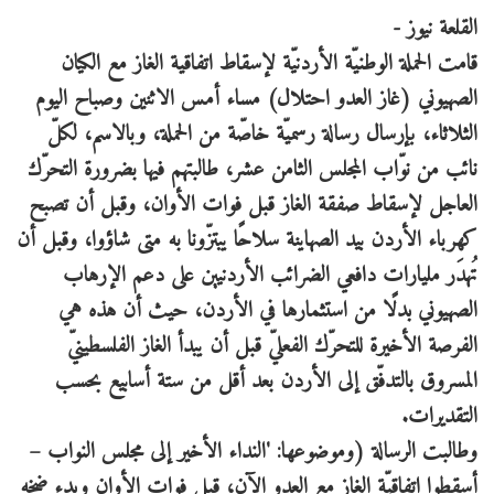
القلعة نيوز -
قامت الحملة الوطنيّة الأردنيّة لإسقاط اتفاقية الغاز مع الكيان
الصهيوني (غاز العدو احتلال) مساء أمس الاثنين وصباح اليوم
الثلاثاء، بإرسال رسالة رسميّة خاصّة من الحملة، وبالاسم، لكلّ
نائب من نوّاب المجلس الثامن عشر، طالبتهم فيها بضرورة التحرّك
العاجل لإسقاط صفقة الغاز قبل فوات الأوان، وقبل أن تصبح
كهرباء الأردن بيد الصهاينة سلاحًا يبتزّونا به متى شاؤوا، وقبل أن
تُهدَر مليارات دافعي الضرائب الأردنيين على دعم الإرهاب
الصهيوني بدلًا من استثمارها في الأردن، حيث أن هذه هي
الفرصة الأخيرة للتحرّك الفعليّ قبل أن يبدأ الغاز الفلسطينيّ
المسروق بالتدفّق إلى الأردن بعد أقل من ستة أسابيع بحسب
التقديرات.
وطالبت الرسالة (وموضوعها: 'النداء الأخير إلى مجلس النواب –
أسقطوا اتفاقيّة الغاز مع العدو الآن، قبل فوات الأوان وبدء ضخه