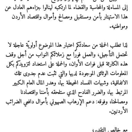
إلى المساءلة والمحاسبة والقضاء لما ارتكبه لينالوا جزاءهم العادل عن
هذا الاستهتار بأمن ومستقبل ومصالح وأموال واقتصاد الأردن
ومواطنيه.
لذا تطلب الحملة من سعادتكم اعتبار هذا الموضوع أولويّة عاجلة لا
تحتمل التأجيل، والعمل فورًا مع زملائكم النواب من أجل وقف
هذه الكارثة قبل فوات الأوان، والحملة على استعداد لتزويدكم بكل
المعلومات الوثائق الموجودة لديها والتي تثبت عدم جدوى تلك
الاتفاقية، وشبهات الفساد المحيطة بها، وهدر المال العام الكبير
المرتبط بها، والضرر الفادح الذي ستلحقه بأمننا واقتصادنا
ومصالحنا، وفوقه: دعم الإرهاب الصهيوني بأموال دافعي الضرائب
الأردنيين.
مع خالص التقدير،