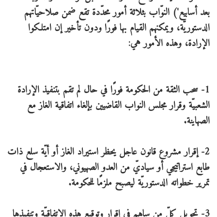
بعد أسابيع') النوّاب بثلاثة أمور محدّدة تقع ضمن صلاحيّاتهم
الدستوريّة، ويمكنهم القيام بها فورًا ودون تأخير إن امتلكوا
الإرادة، وهذه الأمور هي:
1- سحب الثقة من الحكومة فورًا في حال لم تقم بتنفيذ الإرادة
الشعبيّة وقرار مجلس النواب القاضيين بإلغاء اتفاقية الغاز مع
الصهاينة.
2- إقرار مشروع قانون عاجل يحظر استيراد الغاز أو أيّة سلع ذات
طابع استراتيجي أو سياديّ من العدو الصهيوني، والاستعجال في
تمرير خطواته الدستوريّة ليصبح ملزمًا للحكومة.
3- تحويل كلّ من ساهم في إقرار وتوقيع هذه الاتفاقيّة وتنفيذها