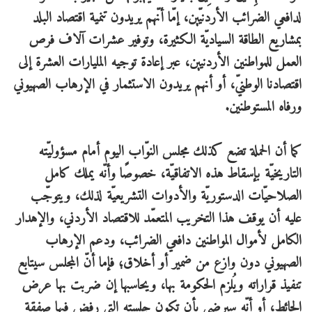
لدافعي الضرائب الأردنيّين، إمّا أنّهم يريدون تنمية اقتصاد البلد
بمشاريع الطاقة السياديّة الكثيرة، وتوفير عشرات آلاف فرص
العمل للمواطنين الأردنيين، عبر إعادة توجيه المليارات العشرة إلى
اقتصادنا الوطنيّ، أو أنهم يريدون الاستثمار في الإرهاب الصهيوني
ورفاه المستوطنين.
كما أن الحملة تضع كذلك مجلس النوّاب اليوم أمام مسؤوليّته
التاريخيّة بإسقاط هذه الاتفاقيّة، خصوصًا وأنّه يملك كامل
الصلاحيّات الدستوريّة والأدوات التشريعيّة لذلك، ويتوجّب
عليه أن يوقف هذا التخريب المتعمّد للاقتصاد الأردني، والإهدار
الكامل لأموال المواطنين دافعي الضرائب، ودعم الإرهاب
الصهيوني دون وازع من ضمير أو أخلاق؛ فإما أنّ المجلس سيتابع
تنفيذ قراراته ويُلزم الحكومة بها، ويحاسبها إن ضربت بها عرض
الحائط، أو أنّه سيرضى بأن تكون جلسته التي رفض فيها صفقة