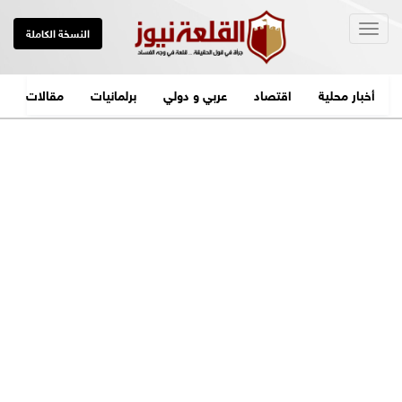
Togg
النسخة الكاملة
navig
أخبار محلية
اقتصاد
عربي و دولي
برلمانيات
مقالات