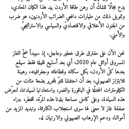
يدع مجالًا للشكّ أن رهن طاقة الأردن بيد هذا الكيان المعادي،
وتمويل ذلك من مليارات دافعي الضرائب الأردنيين، هو ضرب
من الجنون الأخلاقي والاقتصاديّ والسياسي والاستراتيجيّ
والأمني.
نحن الآن على مفترق طرق خطير وعاجل، إذ سيبدأ ضخّ الغاز
المسروق أوائل عام 2020، أي بعد أسابيع قليلة فقط سيقع
بعدها كلّ الأردن، بكل سكانه وقطاعاته وجغرافيته، رهينة
للابتزاز الصهيوني، بعد أن احتفلنا للتوّ بتحرير بضعة مئات من
الكيلومترات المحتلّة في الباقورة والغمر، واستعادتها لسيادتنا، لنعرّض
هذه السيادة، وعلى كامل مساحة بلدنا هذه المرّة، للخطر، جراء
صفقة غاز لا معنى لها سوى استجلاب الكارثة، وتبديد المزيد من
أموالنا، ودعم الإرهاب الصهيوني والارتهان له.