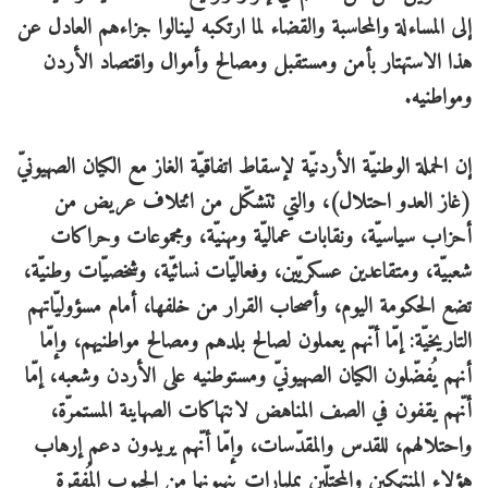
إلى المساءلة والمحاسبة والقضاء لما ارتكبه لينالوا جزاءهم العادل عن
هذا الاستهتار بأمن ومستقبل ومصالح وأموال واقتصاد الأردن
ومواطنيه.
إن الحملة الوطنيّة الأردنيّة لإسقاط اتفاقيّة الغاز مع الكيان الصهيونيّ
(غاز العدو احتلال)، والتي تتشكّل من ائتلاف عريض من
أحزاب سياسيّة، ونقابات عماليّة ومهنيّة، ومجموعات وحراكات
شعبيّة، ومتقاعدين عسكريّين، وفعاليّات نسائيّة، وشخصيّات وطنيّة،
تضع الحكومة اليوم، وأصحاب القرار من خلفها، أمام مسؤوليّاتهم
التاريخيّة: إمّا أنّهم يعملون لصالح بلدهم ومصالح مواطنيهم، وإمّا
أنهم يُفضّلون الكيان الصهيونيّ ومستوطنيه على الأردن وشعبه، إمّا
أنّهم يقفون في الصف المناهض لانتهاكات الصهاينة المستمرّة،
واحتلالهم، للقدس والمقدّسات، وإمّا أنّهم يريدون دعم إرهاب
هؤلاء المنتهِكين والمحتلِّين بمليارات ينهبونها من الجيوب المُفقرة