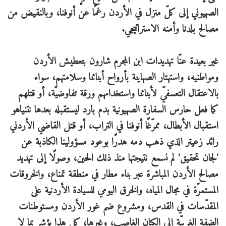
الصهيوني إلى كلّ منزل في الأردن رغمًا عن أنوفنا، وبالنقيض من
مصالح بلدنا وأمنه الاستراتيجي.
غير بعيدة عنّا تهديدات ابن المجرم شارون بتعطيش الأردن
ومواطنيه، واستهتار الصهاينة بأرواح أبنائنا وسلامتهم، سواء
بالاعتقال التعسفيّ لأبنائنا واستخدامهم ورقة تفاوضيّة، أو قتلهم
كما فعل حارس السفارة الصهيونية بدم بارد ليستقبله بعدها نتنياهو
استقبال الأبطال، ممرّغًا أنوفنا في التراب، أو قتل القاضي الأردني
رائد زعيتر الذي ذهب دمه هدرًا بوعود مسؤولينا الكاذبة عن
'لجان تحقيق' لم نسمع نتيجتها منذ ذلك الحين، وصولًا إلى تهديد
مصالح الأردن المباشرة عبر بناء مطار في منطقة تمناع، والخروقات
المستمرّة في مجال المياه، والخرق اليومي للسيادة الأردنية على
المقدّسات في القدس، ومشروع ضم غور الأردن ومستوطنات
الضفة الغربيّة إلى الكيان الغاصب، وغيرها؛ كل هذا يؤشر بما لا