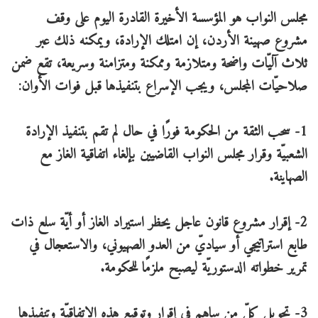
مجلس النواب هو المؤسسة الأخيرة القادرة اليوم على وقف
مشروع صهينة الأردن، إن امتلك الإرادة، ويمكنه ذلك عبر
ثلاث آليّات واضحة ومتلازمة وممكنة ومتزامنة وسريعة، تقع ضمن
صلاحيّات المجلس، ويجب الإسراع بتنفيذها قبل فوات الأوان:
1- سحب الثقة من الحكومة فورًا في حال لم تقم بتنفيذ الإرادة
الشعبيّة وقرار مجلس النواب القاضيين بإلغاء اتفاقية الغاز مع
الصهاينة.
2- إقرار مشروع قانون عاجل يحظر استيراد الغاز أو أيّة سلع ذات
طابع استراتيجي أو سياديّ من العدو الصهيوني، والاستعجال في
تمرير خطواته الدستوريّة ليصبح ملزمًا للحكومة.
3- تحويل كلّ من ساهم في إقرار وتوقيع هذه الاتفاقيّة وتنفيذها