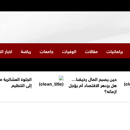
برلمانيات
مقالات
الوفيات
جامعات
رياضة
اخبار ا
حين يصبح المال رخيصًا…
الجلوة العشائرية 
هل يزدهر الاقتصاد أم يؤجل
إلى التنظيم
أزماته؟