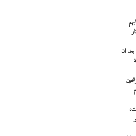
بهم
ار
 لرئيس المجلس الدكتور نصار القيسي، اختار المجلس اعضاء 6 لجان، بعد ان
ية
شحين
ام
ات،