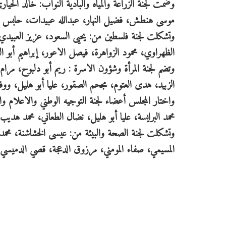
وضمت لجنة الزراعة والمياه والبادية النواب: خالد الحي
موسى هنطش، فضيل النهار، عبدالله عبيدات، حابس ا
وتشكلت لجنة فلسطين من: يحيى السعود، عزيز العبيدي، 
الظهراوي، محمود الزواهرة، فيصل الاعور، إبراهيم أبو 
وتضم لجنة المرأة وشؤون الاسرة : ريم أبو دلبوح، مرا
الزبيد، هدى العتوم، مجحم الصقور، عليا أبو هليل، وو
واختار المجلس أعضاء لجنة التوجيه الوطني والاعلام و
محمد البرايسة، عليا أبو هليل، نضال الطعاني، محمد هديب
وتشكلت لجنة الصحة والبيئة من: عيسى الخشاشنة، محمد ا
المسيمي، صفاء المومني، مرزوق الدعجة، قصي الدميسي