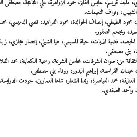
اري، ماجد قويسم، حابس الفايز، حمود الزواهرة، علي الحجاحجة، مصطفى ا
لشبيب، ونواف النعيمات.
محمود الطيطي، إنصاف الخوالدة، محمود الفراهيد، قصي الدميسي، محمد
السيد، ومجحم الصقور.
م الحيصه، فضية الديات، حياة المسيمي، هيا الشبلي، إنتصار حجازي، زي
فاء بني مصطفى.
الثقافة من: صوان الشرفات، محاسن الشرعة، رسمية الكعابنة، محمد الف
، عبدالله القرامسة، إبراهيم البدور، ووفاء بني مصطفى.
لعتايقة، محمد العياصرة، رندا الشعار، شاها العمارين، جودت الدرابسة،
، وأحمد الصفدي.