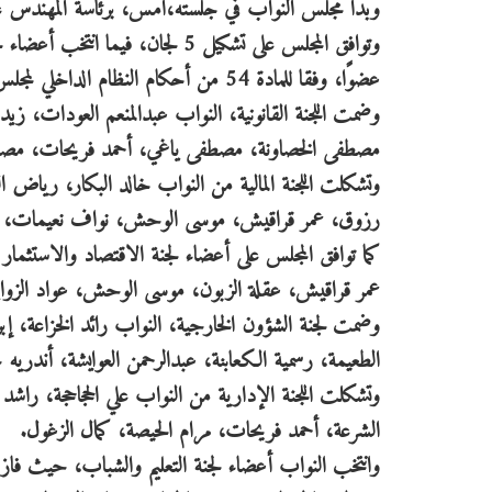
وبدأ مجلس النواب في جلسته،امس، برئاسة المهندس عاطف الط
عضوًا، وفقا للمادة 54 من أحكام النظام الداخلي لمجلس النواب.
وضمت اللجنة القانونية، النواب عبدالمنعم العودات، زي
مصطفى الخصاونة، مصطفى ياغي، أحمد فريحات، مصلح
وتشكلت اللجنة المالية من النواب خالد البكار، رياض ال
رزوق، عمر قراقيش، موسى الوحش، نواف نعيمات، فض
كما توافق المجلس على أعضاء لجنة الاقتصاد والاستثمار
عمر قراقيش، عقلة الزبون، موسى الوحش، عواد الزوايدة،
وضمت لجنة الشؤون الخارجية، النواب رائد الخزاعة، 
الطعيمة، رسمية الكعابنة، عبدالرحمن العوايشة، أندريه
وتشكلت اللجنة الإدارية من النواب علي الحجاحجة، راشد 
الشرعة، أحمد فريحات، مرام الحيصة، كمال الزغول.
وانتخب النواب أعضاء لجنة التعليم والشباب، حيث فاز ف