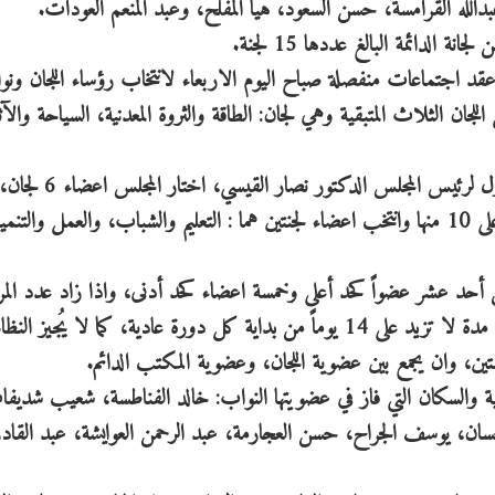
له القرامسة، حسن السعود، هيا المفلح، وعبد المنعم العودات.
ى عقد اجتماعات منفصلة صباح اليوم الاربعاء لانتخاب رؤساء اللجان ونوا
جان الثلاث المتبقية وهي لجان: الطاقة والثروة المعدنية، السياحة والآث
وخلال الجلسة المسائية التي ترأس جانباً منها النائب الأول
كان شكّل في الجلسة الصباحية 6 لجان، حيث توافق على 10 منها وانتخب اعضاء لجنتين هما : التعليم والشباب، والعمل والتنم
ن أحد عشر عضواً كحد أعلى وخمسة اعضاء كحد أدنى، واذا زاد عدد المر
عن الحد الاعلى يجري انتخاب الأعضاء بالاقتراع خلال مدة لا تزيد على 14 يوماً من بداية كل دورة عادية، كما لا يُجيز النظ
تين، وان يجمع بين عضوية اللجان، وعضوية المكتب الدائم.
اعية والسكان التي فاز في عضويتها النواب: خالد الفناطسة، شعيب شديف
ن، يوسف الجراح، حسن العجارمة، عبد الرحمن العوايشة، عبد القادر