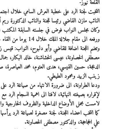
القلعة نيوز-
انتخبت لجنة الرد على خطبة العرش السامي خلال اجتم
النائب مازن القاضي رئيسا للجنة والنائب الدكتورة ريم أ
وكان مجلس النواب فوض في جلسته السابقة المكتب الد
ورفعه الى مقام جلالة الملك خلال 14 يوما من القاء خطاب العرش.
وتضم اللجنة اضافة للقاضي وأبو دلبوح، النواب: قيس ز
مصطفى الخصاونة، عيسى الخشاشنة، خالد البكار، جمال قمو
الدعجة، حسين القيسي، هدى العتوم، محمد العياصرة، صف
زينب الزبيد ومحمود الطيطي.
ودعا الطراونة، الى ضرورة الانتهاء من صياغة الرد على
لإقراره بصيغته النهائية، لافتا الى اهمية انسجام الرد 
لامست مجمل الأوضاع الداخلية والظروف الخارجية والت
كما انتخب اعضاء اللجنة، لجنة مصغرة لصياغة الرد يرأسه
علي الحجاحجة، والدكتور مصطفى الخصاونة.