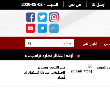
أرسل لنا
من نحن
2026-08-08 - السبت
لناس
أخبار الفن
أزمة الذخائر تطارد ترامب.. هل استنزفت الحرب مع
من العرف
بين التنمية وصون
الملكية… معادلة تستحق أن
تُصان