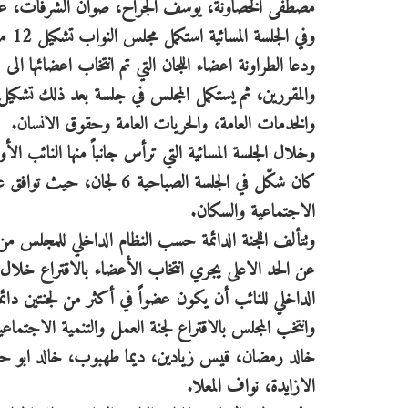
مصطفى الخصاونة، يوسف الجراح، صوان الشرفات، عبدال
وفي الجلسة المسائية استكمل مجلس النواب تشكيل 12 من لجانة الدائمة البالغ عددها 15 لجنة.
ودعا الطراونة اعضاء اللجان التي تم انتخاب اعضائها ال
والمقررين، ثم يستكمل المجلس في جلسة بعد ذلك تشكيل الل
والخدمات العامة، والحريات العامة وحقوق الانسان.
الاجتماعية والسكان.
وتتألف اللجنة الدائمة حسب النظام الداخلي للمجلس م
الداخلي للنائب أن يكون عضواً في أكثر من لجنتين دائم
وانتخب المجلس بالاقتراع لجنة العمل والتنمية الاجتم
خالد رمضان، قيس زيادين، ديما طهبوب، خالد ابو حسا
الازايدة، نواف المعلا.