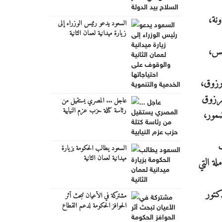
نة،
السعود يدعو رئيس الوزراء إلى
زيارة ميدانية لعمان الثانية
والوقوف على احتياجاتها الخدمية
لس،
والتنموية
 رزوق،
 مرزوق
عاجل ... المصري يستقيل من
رئاسة كتلة حزب عزم النيابية
ضمور،
ب
السعود يطالب الحكومة بزيارة
ميدانية لعمان الثانية
لة التي
كتور
مشتركة في الأعيان تبحث أثر
الحوافز الحكومة لدعم القطاع
السياحي