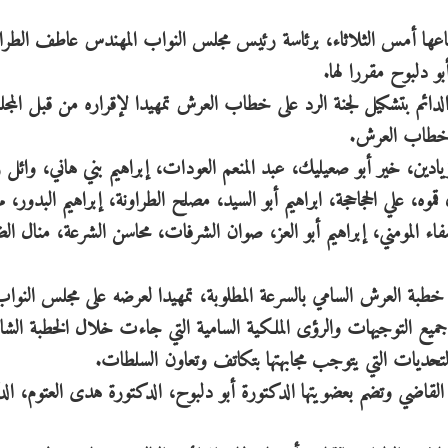
اعها أمس الثلاثاء، برئاسة رئيس مجلس النواب المهندس عاطف الطراو
بو دلبوح مقررا لها.
ائم بتشكيل لجنة الرد على خطاب العرش تمهيدا لإقراره من قبل المج
يادين، خير أبو صعيليك، عبد المنعم العودات، إبراهيم بني هاني، وائل
ه، علي الحجاحجة، ابراهيم أبو السيد، مصلح الطراونة، إبراهيم البدور،
اء المومني، إبراهيم أبو العز، صوان الشرفات، محاسن الشرعة، منال ال
 خطبة العرش السامي بالسرعة المطلوبة، تمهيدا لعرضه على مجلس النوا
مع جميع التوجيهات والرؤى الملكية السامية التي جاءت خلال الخطبة الشام
حديات التي يتوجب مجابهتها بتكاتف وتعاون السلطات.
ا القاضي وتضم بعضويتها الدكتورة أبو دلبوح، الدكتورة هدى العتوم، الد