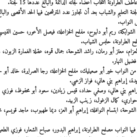
راونة انتخاب أعضاء لجانه الدائمة والبالغ عددها 15 لجنة.
د الشوابكة، ريم أبو دلبوح، مفلح الخزاعلة، فيصل الأعور، حسين القيس
 الطراونة، حابس الشياب.
عزام، معتز أبو رمان، راشد الشوحة، جمال قموه، عقلة الغمارة الزبون، 
يل النهار.
 من النواب خير أبو صعيليك، مفلح الخزاعلة، رجا الصرايرة، خالد أبو 
 إبراهيم بني هاني، فواز الزعبي.
إبراهيم بني هاني، وصفي حداد، قيس زيادين، سعود أبو محفوظ، فوزي
 حواري، كمال الزغول، زينب الزبيد.
الشوحة، ابتسام النوافلة، إبراهيم أبو العز، ديما طهبوب، ماجد قويسم، 
يها النواب مصلح الطراونة، إبراهيم البدور، صباح الشعار، فوزي الطعي