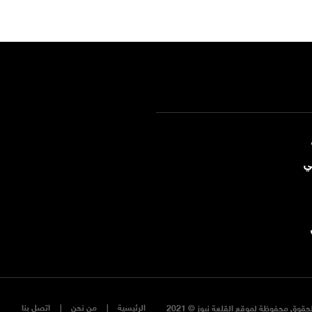
ي
الرئيسية
من نحن
اتصل بنا
حقوق محفوظة لموقع القلعة نيوز © 2021