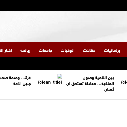
برلمانيات
مقالات
الوفيات
جامعات
رياضة
اخبار ا
بين التنمية وصون
غزة… وصمة صمت
الملكية… معادلة تستحق أن
جبين الأمة
تُصان