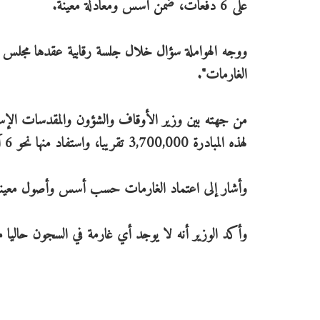
على 6 دفعات، ضمن أسس ومعادلة معينة.
ووجه الهواملة سؤال خلال جلسة رقابية عقدها مجلس ال
الغارمات".
من جهته بين وزير الأوقاف والشؤون والمقدسات الإسلامي
لهذه المبادرة 3,700,000 تقريبا، واستفاد منها نحو 6 آلاف غارما وغارمة،
وأشار إلى اعتماد الغارمات حسب أسس وأصول معينة، مؤ
وأكد الوزير أنه لا يوجد أي غارمة في السجون حاليا من اللائي 