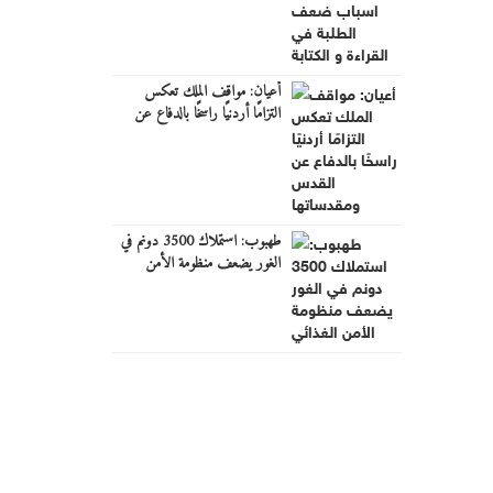
أعيان: مواقف الملك تعكس
التزامًا أردنيًا راسخًا بالدفاع عن
القدس ومقدساتها
طهبوب: استملاك 3500 دونم في
الغور يضعف منظومة الأمن
الغذائي