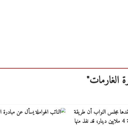
رة الغارمات"
 عقدها مجلس النواب أن طريقة
توزيع أموال الغارمات التي بادر بها جلالة الملك والبالغة 4 ملايين دينار، قد نفذ منها