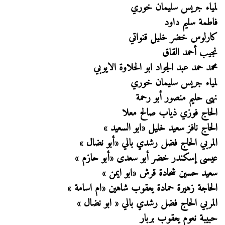
لمياء جريس سليمان خوري
فاطمة سليم داود
كارلوس خضر خليل قنواتي
نجيب أحمد القاق
محمد حمد عبد الجواد ابو الحلاوة الايوبي
لمياء جريس سليمان خوري
نهى حليم منصور أبو رحمة
الحاج فوزي ذياب صالح معلا
الحاج نافز سعيد خليل «ابو السعيد »
المربي الحاج فضل رشدي بالي «أبو نضال »
عيسى إسكندر خضر أبو سعدى «أبو حازم »
سعيد حسين شحادة قرش «ابو ايمن »
الحاجة زهيرة حمادة يعقوب شاهين «ام اسامة »
المربي الحاج فضل رشدي بالي « ابو نضال »
حبيبة نعوم يعقوب بربار