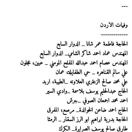
---
وفيات الاردن
-------------
الحاجة فاطمة عمر شانا _ الدوار السابع
المهندس عماد احمد شاكر الشامي_ الدوار السابع
المهندس عصام احمد عبدالله المفلح المومني _ عبين، عجلون
علي سالم القناهره _ حي الطفايلة، عمان
علي محمد صالح الزعتري العلاونه _الطيبة، اربد
الحاج عبدالحليم يوسف بلاسمة _وادي السير
احمد محمد اجمعان الصوفي _جرش
الحاج احمد ضاعن الخوالدة_ مرصع، المفرق
الحاجة بدرية ابراهيم ابو الرز السقار _ الرمثا
طارق صالح يوسف الصرايرة_ الكرك