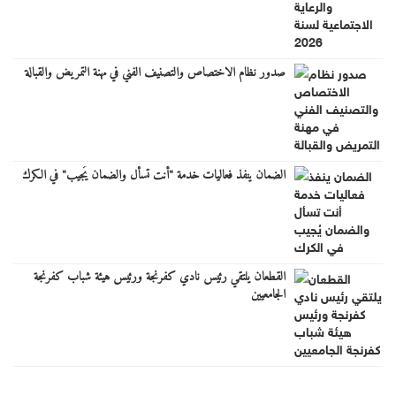
صدور نظام الاختصاص والتصنيف الفني في مهنة التمريض والقبالة
الضمان ينفذ فعاليات خدمة "أنت تسأل والضمان يُجيب" في الكرك
القطعان يلتقي رئيس نادي كفرنجة ورئيس هيئة شباب كفرنجة
الجامعيين