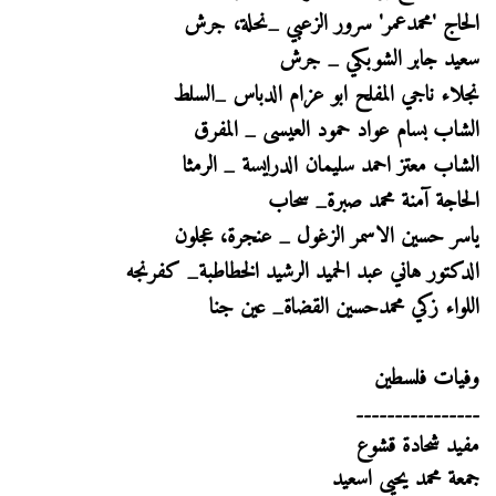
الحاج 'محمدعمر' سرور الزعبي _نحلة، جرش
سعيد جابر الشوبكي _ جرش
نجلاء ناجي المفلح ابو عزام الدباس _السلط
الشاب بسام عواد حمود العيسى _ المفرق
الشاب معتز احمد سليمان الدرايسة _ الرمثا
الحاجة آمنة محمد صبرة_ سحاب
ياسر حسين الاسمر الزغول _ عنجرة، عجلون
الدكتور هاني عبد الحميد الرشيد الخطاطبة_ كفرنجه
اللواء زكي محمدحسين القضاة_ عين جنا
وفيات فلسطين
----------------
مفيد شحادة قشوع
جمعة محمد يحيى اسعيد