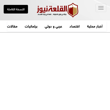
Togg
النسخة الكاملة
navig
أخبار محلية
اقتصاد
عربي و دولي
برلمانيات
مقالات