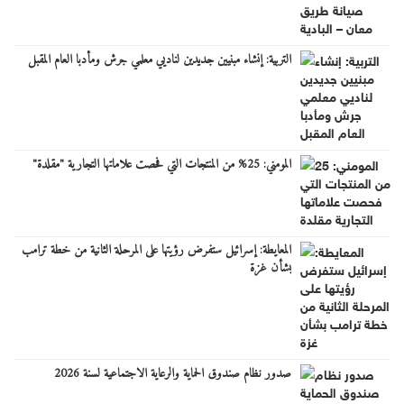
التربية: إنشاء مبنيين جديدين لناديي معلمي جرش ومأدبا العام المقبل
المومني: 25% من المنتجات التي فحصت علاماتها التجارية "مقلدة"
المعايطة: إسرائيل ستفرض رؤيتها على المرحلة الثانية من خطة ترامب
بشأن غزة
صدور نظام صندوق الحماية والرعاية الاجتماعية لسنة 2026