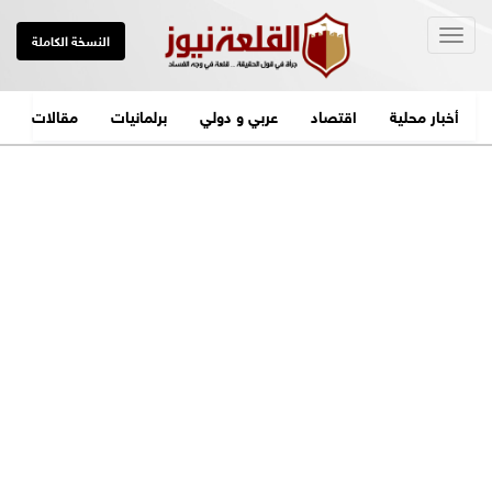
Togg
النسخة الكاملة
navig
أخبار محلية
اقتصاد
عربي و دولي
برلمانيات
مقالات