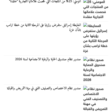
المومني: 25% من المنتجات التي فحصت علاماتها التجارية "مقلدة"
المعايطة: إسرائيل ستفرض رؤيتها على المرحلة الثانية من خطة ترامب
بشأن غزة
صدور نظام صندوق الحماية والرعاية الاجتماعية لسنة 2026
صدور نظام الاختصاص والتصنيف الفني في مهنة التمريض والقبالة