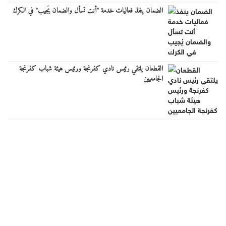
الضمان ينفذ فعاليات خدمة "أنت تسأل والضمان يُجيب" في الكرك
القطعان يلتقي رئيس نادي كفرنجة ورئيس هيئة شباب كفرنجة
الجامعيين