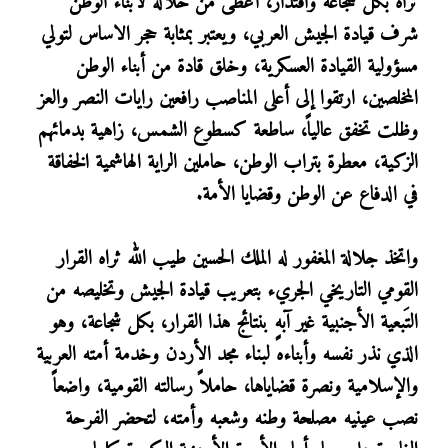
ثراه بكل شجاعة واقتدار، أعطى من خلاله لأبناء الوطن
شرف قيادة الجيش العربي، ويعتبر بمثابة حجر الاساس لتولي
مسؤولية القيادة العسكرية، وخلق قادة من أبناء الوطن
المخلصين، ارتقوا إلى أعلى المناصب رافعين رايات النصر والعز
وظلت تخفق عالياً، ساطعة كسطوع الشمس، زاهية بدمائهم
الزكية، معطرة بتراب الوطن، حاملين الراية الهاشمية الخفاقة
في الدفاع عن الوطن وقضايا الأمة.
واتخذ جلالة المغفور له الملك الحسين طيب الله ثراه القرار
القومي التاريخي الجريء بتعريب قيادة الجيش وتخليصه من
التَبعية الأجنبية غير آبهٍ بنتائج هذا القرار، بكل شجاعة، وهو
الذي نذر نفسه وأبناءه لبناء مجد الأردن وخدمة أمته العربية
والإسلامية ونصرة قضاياها، حاملاً رسالته القومية، واضعاً
نصب عينيه مصلحة وطنه وشعبه وأمته، لتحضر الفرحة