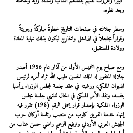
كبيراً وعززت ثقتهم بقائدهم الشاب وسداد رأيه وحكمته
وبعد نظره.
وسطر جلالته في صفحات التاريخ خطوةً مباركةً وجريئةً
وقراراً مجلجلاً في الداخل والخارج ليكون بذلك نهاية المعاناة
وولادة المستقبل.
ومع صباح يوم الخميس الأول من آذار عام 1956 أصدر
جلالة المغفور له الملك الحسين طيب الله ثراه أمره لرئيس
الديوان الملكي، ورغبته في عقد جلسة لمجلس الوزراء يرأسها
بنفسه، ونفذ الأمر الملكي في الحال لتنتهي جلسة مجلس
الوزراء الملكية بإصدار قرار يحمل الرقم (198) تقرر فيه
إنهاء خدمة الفريق كلوب من منصب رئاسة أركان حرب
الجيش العربي الأردني وترفيع الزعيم راضي حسن عناب من