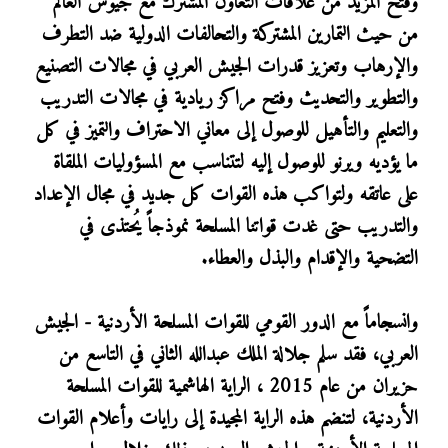
وفتح المزيد من علاقات التعاون المشترك مع جيوش العالم
من حيث التمارين المشتركة والتحالفات الدولية ضد التطرف
والإرهاب وتعزيز قدرات الجيش العربي في مجالات التصنيع
والتطوير والتحديث وفتح مراكز ريادية في مجالات التدريب
والتعليم والتأهيل للوصول إلى معاني الاحتراف والتميز في كل
ما يؤديه ويرنو للوصول إليه لتتناسب مع المسؤوليات الملقاة
على عاتقه ولتواكب هذه القوات كل جديد في مجال الإعداد
والتدريب حتى غدت قواتنا المسلحة نموذجاً يُحتذى في
التضحية والإقدام والبذل والعطاء.
وانسجاماً مع الدور القومي للقوات المسلحة الأردنية - الجيش
العربي، فقد سلم جلالة الملك عبدالله الثاني في التاسع من
حزيران من عام 2015 ، الراية الهاشمية للقوات المسلحة
الأردنية، لتنضم هذه الراية المجيدة إلى رايات وأعلام القوات