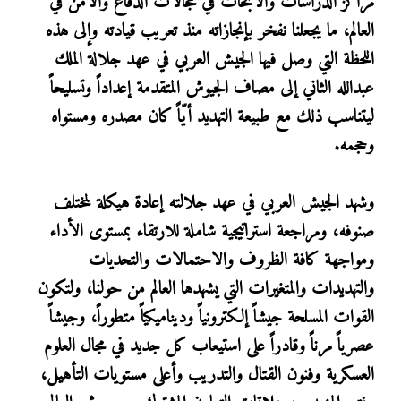
مراكز الدراسات والأبحاث في مجالات الدفاع والأمن في
العالم، ما يجعلنا نفخر بإنجازاته منذ تعريب قيادته وإلى هذه
اللحظة التي وصل فيها الجيش العربي في عهد جلالة الملك
عبدالله الثاني إلى مصاف الجيوش المتقدمة إعداداً وتسليحاً
ليتناسب ذلك مع طبيعة التهديد أيّاً كان مصدره ومستواه
وحجمه.
وشهد الجيش العربي في عهد جلالته إعادة هيكلة لمختلف
صنوفه، ومراجعة استراتيجية شاملة للارتقاء بمستوى الأداء
ومواجهة كافة الظروف والاحتمالات والتحديات
والتهديدات والمتغيرات التي يشهدها العالم من حولنا، ولتكون
القوات المسلحة جيشاً إلكترونياً وديناميكياً متطوراً، وجيشاً
عصرياً مرناً وقادراً على استيعاب كل جديد في مجال العلوم
العسكرية وفنون القتال والتدريب وأعلى مستويات التأهيل،