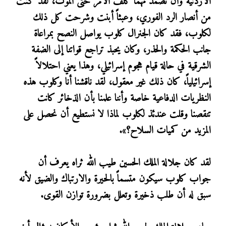
الأردنية وأن نصمد مهما كلف الأمر حتى الموت، لقد كنت
من أنصار الرد الفوري، وعبثاً أبنت وشرحت كل ذلك
لكلوب، فقد كان الجنرال كلوب يواصل النصح بمراعاة
جانب الحكمة والحذر، وكان يحبذ تراجع قواتنا إلى الضفة
الشرقية في حالة قيام هجوم إسرائيلي، وهذا يعني احتلالاً
إسرائيلياً، كان ذلك غير معقول، لقد ناقشنا أنا وكلوب هذه
النظريات الدفاعية خاصة وأننا علمنا بأن الذخائر كانت
تنقصنا وقلت عندئذ لكلوب لماذا لا نستطيع أن نحصل على
المزيد من كميات السلاح؟».
لقد كان جلالة الملك الحسين طيب الله ثراه يعرف أن
جواب كلوب سيكون متسماً بالحيرة والارتباك والضيق لأنه
سبق له أن طلب ذخيرة وتعلل بضرورة توازن القوى.