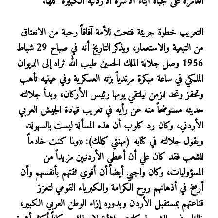
الغامرة على جباه أبناء الأسرة الأردنية الكبيرة كلها.
التعريب خطوة جريئة فتحت للأمة آفاقاً رحبة من الانعتاق
من التبعية والاستعمار، ويذكر التاريخ أنه في صباح 29 شباط
1956 وصل جلالة الملك الحسين طيب الله ثراه إلى الديوان
الملكي في ساعة مبكرة مرتدياً بزته العسكرية وفي عينيه تأهب
وتحفز وتحد للزمن ليلتقي يومها رئيس الأركان، وبدأ جلالته
حديثه مستوضحاً منه عن رأيه في تعريب قيادة الجيش العربي
الأردني، وكان رد كلوب أن هذه المسألة ليست بالسهولة.
ويقول جلالته في كتابه (مهنتي كملك): «ولما كنت خادماً
للشعب فقد كان علي أن أعطي الأردنيين مزيداً من
المسؤوليات، وكان واجبي أيضاً أن أقوي ثقتهم بأنفسهم وأن
أرسخ في أذهانهم روح الكرامة والكبرياء القومي لتعزز
قناعتهم بمستقبل الأردن وبدوره إزاء الوطن العربي الكبير،