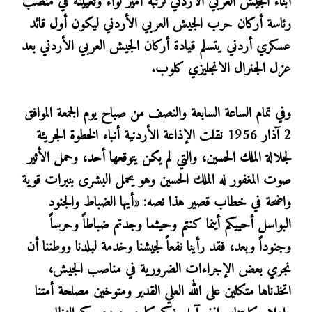
أبناء الجيش العربي الأردني لرتبة أمير لواء وتعيينه في منصب
رئاسة أركان حرب الجيش العربي الأردني ليكون أول قائد
عسكري أردني يتسلم قيادة أركان الجيش العربي الأردني بعد
عزل الجنرال الانجليزي كلوب.
وفي تمام الساعة السابعة والنصف من صباح يوم الجمعة الموافق
2 آذار 1956 نقلت الإذاعة الأردنية أنباء الخطوة الجريئة
لجلالة الملك الحسين، والتي لم يكن يتوقعها أحد، وحمل الأثير
صوت المغفور له الملك الحسين وهو يحمل البشرى بنبرات قوية
واضحة في خطاب قصير هذا نصه: «أيها الضباط والجنود
البواسل أحييكم أينما كنتم وحيثما وجدتم ضباطاً وحرساً
وجنوداً وبعد، فقد رأينا نفعاً لجيشنا وخدمة لبلدنا ووطننا أن
نجري بعض الإجراءات الضرورية في مناصب الجيش،
اتخذناها متكلين على الله العلي القدير ومتوخين مصلحة أمتنا