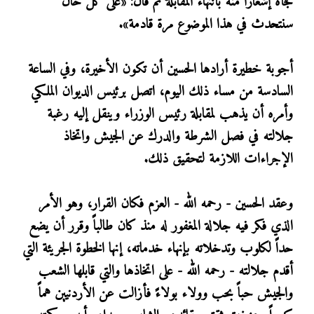
فجأة إشعاراً منه بانتهاء المقابلة ثم قال: «على كل حال
سنتحدث في هذا الموضوع مرة قادمة».
أجوبة خطيرة أرادها الحسين أن تكون الأخيرة، وفي الساعة
السادسة من مساء ذلك اليوم، اتصل برئيس الديوان الملكي
وأمره أن يذهب لمقابلة رئيس الوزراء وينقل إليه رغبة
جلالته في فصل الشرطة والدرك عن الجيش واتخاذ
الإجراءات اللازمة لتحقيق ذلك.
وعقد الحسين - رحمه الله - العزم فكان القرار، وهو الأمر
الذي فكر فيه جلالة المغفور له منذ كان طالباً وقرر أن يضع
حداً لكلوب وتدخلاته بإنهاء خدماته، إنها الخطوة الجريئة التي
أقدم جلالته - رحمه الله - على اتخاذها والتي قابلها الشعب
والجيش حباً بحب وولاء بولاءً فأزالت عن الأردنيين هماً