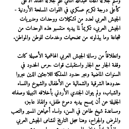
وسلّم جلالة الملك عبدالله الثاني علم جلالة القائد الأعلى
كأعلى درجة تكريم عسكري في القوات المسلحة الأردنية -
الجيش العربي لعدد من تشكيلات ووحدات ومديريات
الجيش العربي، تكريماً لما يبديه منتسبو هذه الوحدات من
شجاعة وما يبذلونه من تضحيات وخدمات للوطن والمواطن.
وانطلاقاً من رسالة الجيش العربي الهاشمية الأصيلة كانت
وقفة الجار مع الجار واستقبلت قوات حرس الحدود في
السنوات الماضية وعبر حدود المملكة اللاجئين الذين عبروا
حدودها الشرقية والشمالية من الأطفال والشيوخ والنساء
والشباب، ولم يتوان الجندي الأردني بأخلاقه النبيلة وصفاته
الجليلة عن أن يمسح بيديه دموع طفل، وإنقاذ عاجز،
ومساعدة شيخ طاعن في السن، ونساء أعياهن المسير والتعب
والمرض والجراح، وهنا سجل التاريخ لنشامى الجيش العربي