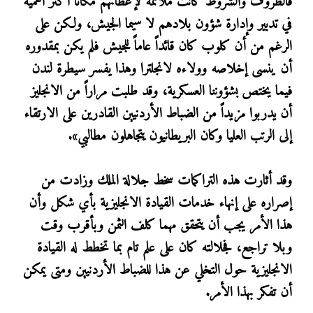
فالظروف والشروط كانت ملائمة لإعطائهم مكاناً أكثر أهمية
في تدبير وإدارة شؤون بلادهم لا سيما الجيش، ولكن على
الرغم من أن كلوب كان قائداً عاماً للجيش فلم يكن بمقدوره
أن ينسى إخلاصه وولاءه لانجلترا وهذا يفسر سيطرة لندن
فيما يختص بشؤوننا العسكرية، وقد طلبت مراراً من الانجليز
أن يدربوا مزيداً من الضباط الأردنيين القادرين على الارتقاء
إلى الرتب العليا وكان البريطانيون يتجاهلون مطالبي».
وقد أثارت هذه التراكمات سخط جلالة الملك وزادت من
إصراره على إنهاء خدمات القيادة الانجليزية بأي شكل وأن
هذا الأمر يجب أن يتحقق مهما كلف الثمن وبأقرب وقت
وبلا تراجع، فجلالته كان على علم تام بما تخطط له القيادة
الانجليزية حول التخلي عن هذا للضباط الأردنيين ومتى يمكن
أن تفكر بهذا الأمر.