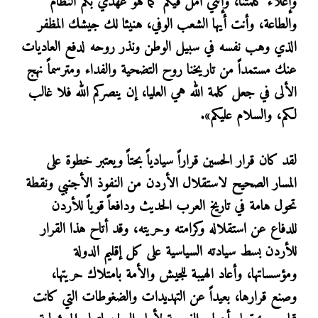
وإعلاء كلمتنا، وإنني آمل فيكم كما هو عهدي بكم النظام
والطاعة، وأنت أيها الشعب الوفي، هنيئا لك جيشك المظفر
الذي وهب نفسه في سبيل الوطن ونذر روحه لدفع العاديات
عنك مستمداً من تاريخنا روح التضحية والفداء ومترسماً نهج
الألى في جعل كلمة الله هي العليا، إن ينصركم الله فلا غالب
لكم، والسلام عليكم».
لقد كان قرار الحسين قراراً سيادياً بحتاً ويعتبر خطوة على
المسار الصحيح لاستقلال الأردن من النفوذ الأجنبي ونقطة
تحول هامة في تاريخ العرب الحديث ودافعاً قوياً للأردن
للدفاع عن استقلاله وكرامته وحريته، وقد أتاح هذا القرار
للأردن بسط سيادته السياسية على كل إقليم الدولة
ومؤسساتها، وأعاد الهيبة للجيش والأمة بامتلاك حريتها،
وصنع قرارها، بعيداً عن التهديدات والضغوطات التي كانت