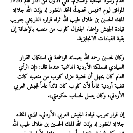
العالم رسولاً للمحبة والسلام. ففي الأول من آذار عام 1956
الموافق ليوم الخميس تحديداً، اتخذ المغفور له بإذن الله جلالة
الملك الحسين بن طلال طيب الله ثراه قراره التاريخي بتعريب
قيادة الجيش وإعفاء الجنرال كلوب من منصبه بالإضافة إلى
بقية القيادات الانجليزية.
وكان للحسين رحمه الله بصماته الواضحة في استكمال القرار
السيادي للمملكة الأردنية الهاشمية عندما قال: «إن الرأي
العام كان يجهل أن قضية عزل كلوب من منصبه كانت
قضية أردنية تماماً لأن كلوب كان قائداً عاماً للجيش العربي
الأردني، وكان يعمل لحساب حكومتي».
إن قرار تعريب قيادة الجيش العربي الأردني، الذي اتخذه
جلالة المغفور له بإذن الله الملك الحسين بن طلال طيب الله