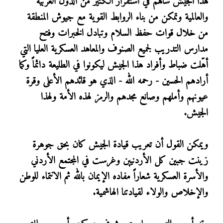
هذا الجيش ساهم في استقرار الكثير من الدول العربية
والعالمية وتمكن من بناء الروابط القوية مع جيوش المنطقة
من خلال قوات حفظ السلام وتبادل الخبرات وفتح
مدارس التدريب لجميع الصنوف والمعاهد العسكرية العليا التي
أهّلت ضباط وأفراد هذا الجيش ليكونوا في الطليعة دائماً وكما
أرادهم الحسين - رحمه الله - الذي هو قائدهم الأعلى وقرة
عيونهم وأملهم وصانع مجدهم والرمز لهذه الأمة ولهذا
الجيش.
ويمكن القول أن تعريب قيادة الجيش كان بحق جوهرة
زينت جبين كل الأردنيين وغرست في المجتمع الأردني
والأسرة العسكرية شعاراً مفاده الإيمان بالله ثم الانتماء للوطن
والإخلاص والولاء لقيادتنا الهاشمية.