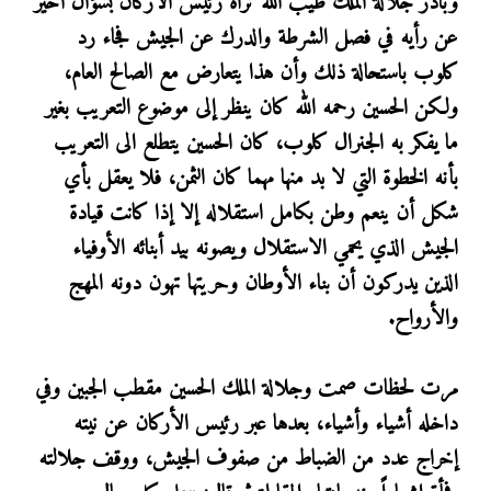
وبادر جلالة الملك طيب الله ثراه رئيس الأركان بسؤال أخير
عن رأيه في فصل الشرطة والدرك عن الجيش فجاء رد
كلوب باستحالة ذلك وأن هذا يتعارض مع الصالح العام،
ولكن الحسين رحمه الله كان ينظر إلى موضوع التعريب بغير
ما يفكر به الجنرال كلوب، كان الحسين يتطلع الى التعريب
بأنه الخطوة التي لا بد منها مهما كان الثمن، فلا يعقل بأي
شكل أن ينعم وطن بكامل استقلاله إلا إذا كانت قيادة
الجيش الذي يحمي الاستقلال ويصونه بيد أبنائه الأوفياء
الذين يدركون أن بناء الأوطان وحريتها تهون دونه المهج
والأرواح.
مرت لحظات صمت وجلالة الملك الحسين مقطب الجبين وفي
داخله أشياء وأشياء، بعدها عبر رئيس الأركان عن نيته
إخراج عدد من الضباط من صفوف الجيش، ووقف جلالته