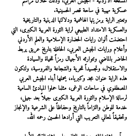
المسلحة الأردنية - الجيش العربي، وذلك خلال مراسم
عسكرية مهيبة في ساحة قصر الحسينية.
وتعتبر الراية برمزيتها الهاشمية ودلالتها الدينية والتاريخية
والعسكرية الامتداد الطبيعي لراية الثورة العربية الكبرى، التي
احتضنت ألوان رايات الحضارة الإسلامية والعلم الأردني
وأعلام ورايات الجيش العربي، الحافلة بتاريخ عريق يربط
الحاضر بالماضي وتتوارثه الأجيال رمزاً للحياة والسيادة
والاستقلال، وتجسيداً للحرية والشجاعة والفروسية، ولتكون
هذه الراية عنوان مجد وكبرياء، يحملها أبناء الجيش العربي
المصطفوي في ساحات الوغى، مثلما حملوا المبادئ السامية
لرسالة الإسلام والثورة العربية الكبرى جيلاً بعد جيل،
خدمة للوطن والتزاماً بالتاريخ وحفاظاً على الشرعية والإنجاز
وتحقيقاً لمعاني التعريب التي أرادها الحسين رحمه الله.