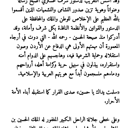
وقد أسس التعريب لدستور شرف عسكري أصبح رسالة
وعنواناً وهوية تزين صدور النشامى والنشميات الذين أقسموا
بالله العظيم على الإخلاص للوطن والملك والمحافظة على
الدستور والقوانين والأنظمة النافذة بكل شرف وأمانة، وقد
أدركوا منذ صيحة الحسين - رحمه الله - التي دوت في أرجاء
المعمورة أن مهمتهم الأولى هي الدفاع عن الأردن وصون
استقلاله وحماية الشرعية فيه، وهاجسهم على الدوام أمنه
واستقراره، يبذلون في سبيل حرية وكرامة أهله، أرواحهم
ودماءهم منسجمون أبداً مع هويتهم العربية والإسلامية.
«سلمت يداك يا حسين» صدى القرار كما استقبله أبناء الأمة
الأحرار.
وعلى خطى جلالة الراحل الكبير المغفور له الملك الحسين بن