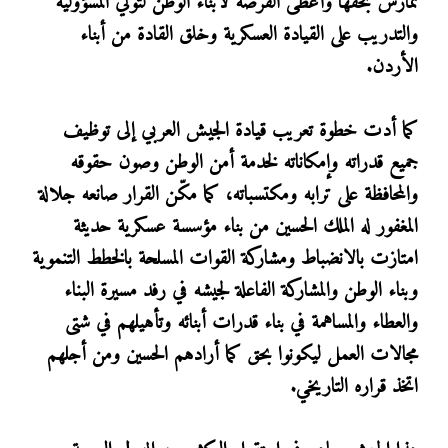
تمارس بحقها وأعطى الفرصة لأبناء الوطن لتولي المسؤولية
والتدريب على القيادة العسكرية وخلق القادة من أبناء
الأردن.
كما أدت خطوة تعريب قيادة الجيش العربي إلى توظيف
جميع قدراته وإمكاناته لخدمة أمن الوطن وصون حقوقه
والمحافظة على ترابه ومكتسباته، كما مكّن القرار صانعه جلالة
المغفور له الملك الحسين من بناء مؤسسة عسكرية حديثة
امتازت بالانضباط ومشاركة القوات المسلحة بالخطط التنموية
وبناء الوطن والمشاركة الفاعلة لجيشه في رفد مسيرة البناء
والعطاء والمساهمة في بناء قدرات أبنائه وتأهيلهم في شتى
مجالات العمل ليكونوا بحق كما أرادهم الحسين ومن أجلهم
اتخذ قراره التاريخي.