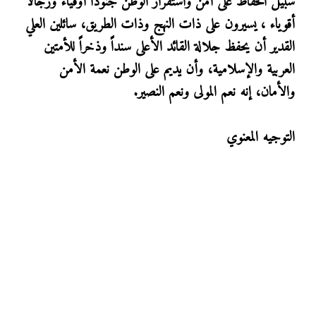
سبيل الحفاظ على أمن واستقرار الوطن جنوداً أوفياء ورجالاً
أقوياء ، يسيرون على ذات النهج وذات الطريق، سائلين العلي
القدير أن يحفظ جلالة القائد الأعلى سنداً وذخراً للأمتين
العربية والإسلامية، وأن يديم على الوطن نعمة الأمن
والأمان، إنه نعم المولى ونعم النصير.
التوجيه المعنوي