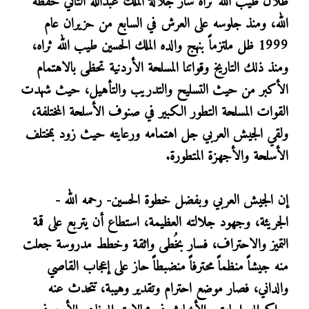
طلال طيب الله ثراه سار جلالة الملك عبدالله الثاني حفظه
الله، ومنذ جلوسه على العرش في السابع من حزيران عام
1999 ظل ملتزماً بنهج والده الملك الحسين طيب الله ثراه،
ومنذ ذلك التاريخ وقواتنا المسلحة الأردنية تحظى بالاهتمام
الأكبر من حيث التسليح والتدريب والتأهيل، حيث شهدت
القوات المسلحة التطور الكبير في صنوف الأسلحة المختلفة،
ولقي الجيش العربي جل اهتمامه ورعايته حيث زود بمختلف
الأسلحة والأجهزة المتطورة.
إن الجيش العربي وبفضل خطوة الحسين- رحمه الله -
الجريئة، وجهود جلالته العظيمة، استطاع أن يتربع على قمة
التميز والاحتراف، فسار بخُطى واثقة وخطط مدروسة جعلت
منه جيشاً منظماً محترفاً منضبطاً حاز على إعجاب القاصي
والداني، فصار موضع احترام وتقدير وهيبة، تتحدث عنه