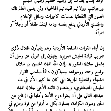
موقفاً إنسانياً يضاف إلى رصيد سمعتهم وطيب منبتهم
ورجولتهم، وولائهم لقيادتهم الهاشمية، ولن ينسى العالم تلك
الصور التي التقطتها عدسات كاميرات وسائل الإعلام
والجندي الأردني يدفع بنفسه ودمه لينقذ طفلاً أو رجلاً أو
امرأة.
إن أبناء القوات المسلحة الأردنية وهم يتفيأون ظلال ذكرى
تعريب قيادة الجيش العربي، يبتهلون إلى المولى عز وجل أن
يشمل جلالة المغفور له بإذن الله الملك الحسين بن طلال
بواسع رحمته ورضوانه، وسيذكرون دائماً صاحب القرار
الشجاع والخطوة الجريئة التي كان لها كبير الأثر في بناء
الجيش المصطفوي، ويعاهدون قائده الأعلى جلالة الملك
عبدالله الثاني على أن يبقوا درع الأمة وأملها في الدفاع عن
الحق وصون الكرامة، يعملون بكل ما أوتوا من قوة وعزم في