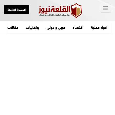
Togg
النسخة الكاملة
navig
أخبار محلية
اقتصاد
عربي و دولي
برلمانيات
مقالات