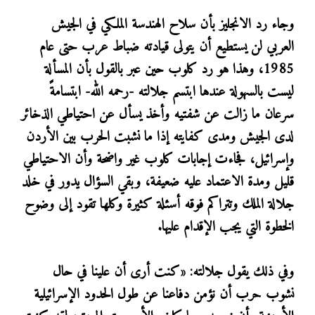
وجاء رد الانجليز بأن سلاح الهندسة الملكي في الجيش
العربي لن يستطيع أن يتولى قيادته ضباط عرب حتى عام
1985، وهذا هو رد كلوب حين عبر بالقول بأن المسألة
ليست بالسهولة عندها ابتسم جلالته -رحمه الله- ابتسامةً
سرعان ما زالت عن شفتيه وأخذ يسأل عن احتياطي الذخائر
لدى الجيش ومدى كفايته إذا ما نشبت الحرب بين الأردن
وإسرائيل، فجاءت إجابات كلوب غير واضحة وأن الاحتياطي
قليل ومدة الاعتماد عليه ضعيفة، وبقي السؤال يدور في خلد
جلالة الملك وتتراكم فوقه أسئلة كثيرة وكلها تقود إلى وضوح
الخطوة التي يجب الإقدام عليها.
وفي ذلك يقول جلالته: «كنت أرى أن علينا في حال
نشوب حرب أن نؤمن دفاعنا عن طول الحدود الإسرائيلية