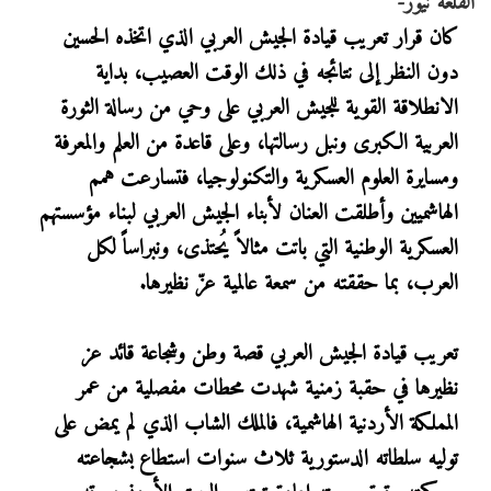
القلعة نيوز-
كان قرار تعريب قيادة الجيش العربي الذي اتخذه الحسين
دون النظر إلى نتائجه في ذلك الوقت العصيب، بداية
الانطلاقة القوية للجيش العربي على وحي من رسالة الثورة
العربية الكبرى ونبل رسالتها، وعلى قاعدة من العلم والمعرفة
ومسايرة العلوم العسكرية والتكنولوجيا، فتسارعت همم
الهاشميين وأطلقت العنان لأبناء الجيش العربي لبناء مؤسستهم
العسكرية الوطنية التي باتت مثالاً يُحتذى، ونبراساً لكل
العرب، بما حققته من سمعة عالمية عزّ نظيرها.
تعريب قيادة الجيش العربي قصة وطن وشجاعة قائد عز
نظيرها في حقبة زمنية شهدت محطات مفصلية من عمر
المملكة الأردنية الهاشمية، فالملك الشاب الذي لم يمض على
توليه سلطاته الدستورية ثلاث سنوات استطاع بشجاعته