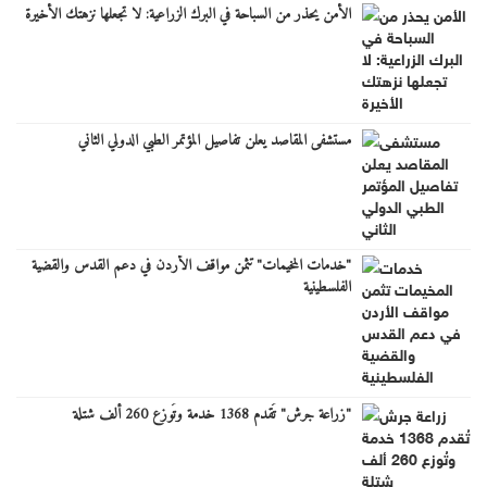
الأمن يحذر من السباحة في البرك الزراعية: لا تجعلها نزهتك الأخيرة
مستشفى المقاصد يعلن تفاصيل المؤتمر الطبي الدولي الثاني
"خدمات المخيمات" تثمن مواقف الأردن في دعم القدس والقضية
الفلسطينية
"زراعة جرش" تُقدم 1368 خدمة وتُوزع 260 ألف شتلة