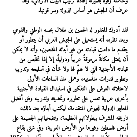
وحكمته وقوة بصيرته إعادة ترتيب البيت الأردني، وقد
عرف أن الجيش هو أساس الدولة وسر قوتها.
لقد أدرك المغفور له الحسين بن طلال بحسه الوطني والقومي
وبعد نظره، أنه يستحيل على الجيش العربي أن يتطور أو
يتقدم ما دامت قيادته من غير أبنائه المخلصين، وأنه لا يمكن
أن يحتل مكانةً مرموقةً عربياً ودولياً، إلا إذا تخلّص من
قيادته الأجنبية التي لا همّ لها ولا شأن في تسليحه وتدريبه
وتطوير قدرات منتسبيه، وعمل منذ الساعات الأولى
لاعتلائه العرش على التفكير في استبدال القيادة الأجنبية
بأخرى عربية تعمل على تطويره وتحديثه وتدريبه وفق أفضل
المعايير الدولية للجيوش المتقدمة، ليكتب أبناؤه بعد ذلك،
تاريخه المشرف ببطولاتهم العظيمة، وتضحياتهم الجسيمة على
أرض فلسطين وغيرها من الأرض العربية، وفي شتى بقاع