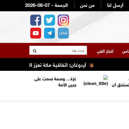
أرسل لنا
من نحن
2026-08-07 - الجمعة
لناس
أخبار الفن
أردوغان: اتفاقية مكة تعزز التعاون الأمني ولا 
غزة… وصمة صمت على
تستحق أن
جبين الأمة