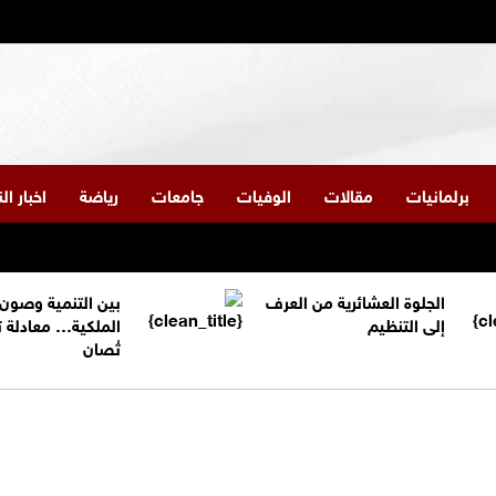
برلمانيات
مقالات
الوفيات
جامعات
رياضة
اخبار ا
الجلوة العشائرية من العرف
بين التنمية وصون
إلى التنظيم
الملكية… معادلة 
تُصان