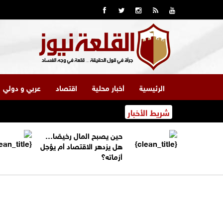
الرئيسية
أخبار محلية
اقتصاد
عربي و دولي
شريط الأخبار
حين يصبح المال رخيصًا…
هل يزدهر الاقتصاد أم يؤجل
أزماته؟