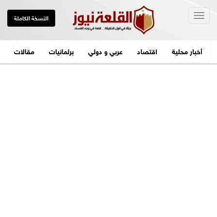
Togg
النسخة الكاملة
navig
أخبار محلية
اقتصاد
عربي و دولي
برلمانيات
مقالات