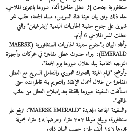
سنغافورية جنحت إثر عطل مفاجئ أثناء عبورها بالمجرى الملاحي.
جاء ذلك وفق بيان لهيئة قناة السويس، مساء الجمعة، عقب نحو
شهرين على جنوح سفينة الحاويات البنمية "إيفرغيفن" والتي
عطلت الممر الملاحي 6 أيام.
وأفاد البيان بـ"جنوح سفينة الحاويات السنغافورية (MAERSK
EMERALD)، جراء حدوث عطل مفاجئ في محركات وأجهزة
التوجيه الخاصة بها، خلال عبورها يوم الجمعة".
وأوضح: "قيام الهيئة بالتحرك الفوري والتعامل السريع مع العطل
المفاجئ من خلال أعمال الإنقاذ والتعويم بـ4 قاطرات، حتى
استأنفت السفينة عبورها بالقناة بعد إصلاح العطل من جانب
طاقمها".
والسفينة الجانحة الجديدة "MAERSK EMERALD"، ترفع علم
سنغافورة، ويبلغ طولها ٣٥٣ مترا، وعرضها ٤٨ مترا، بحمولة
قدرها ١٤٦ ألف طن، حسب البيان ذاته.