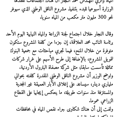
المياه والري المهندس محمد النجار أن هناك اجتماعات تعقدها
الوزارة أسبوعيا للبدء بتنفيذ مشروع الناقل الوطني الذي سيوفر
نحو 300 مليون متر مكعب من المياه سنويا.
وقال النجار خلال اجتماع لجنة الزراعة والمياه النيابية اليوم الأحد
برئاسة النائب محمد العلاقمة، إن جزءا من كلفة المشروع ستكون
متوفرة من خلال المنح، فيما تجري مباحثات مع جمعية البنوك
لتمويل المشروع، بالإضافة إلى طرح الأسهم على غرار شركات
مماثلة تأسست سابقا؛ مثل شركة مصفاة البترول الأردنية.
واوضح الوزير أن مشروع الناقل الوطني المقدرة كلفته بحوالي
ملياري دينار، سيساعد على إغلاق الآبار العميقة غير المجدية
والمستنزفة منذ سنوات طويلة، ما ينعكس إيجابيا على القطاع
الزراعي عموما.
ولفت إلى أن هناك شكاوى جراء نقص المياه في محافظات