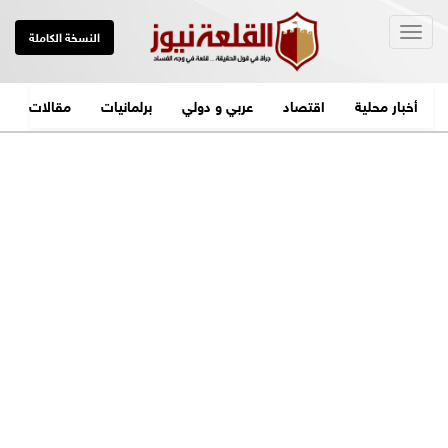
Togg
النسخة الكاملة
navig
أخبار محلية
اقتصاد
عربي و دولي
برلمانيات
مقالات