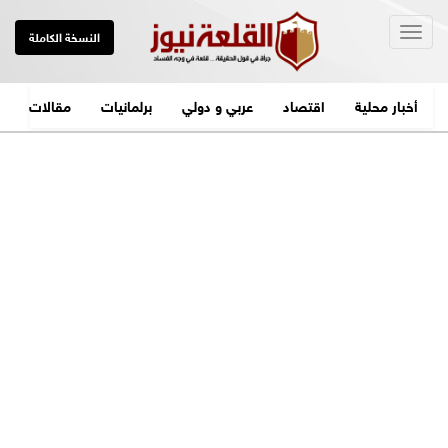
Togg
النسخة الكاملة
navig
أخبار محلية
اقتصاد
عربي و دولي
برلمانيات
مقالات