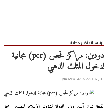
الرئيسية
أخبار محلية
/
دودين: مراكز فحص (pcr) مجانية
لدخول المثلث الذهبي
الأربعاء 2021-06-30 | 12:35 pm
القلعة نيوز: أعلن وزير الدولة لشؤون الإعلام المهندس صخر