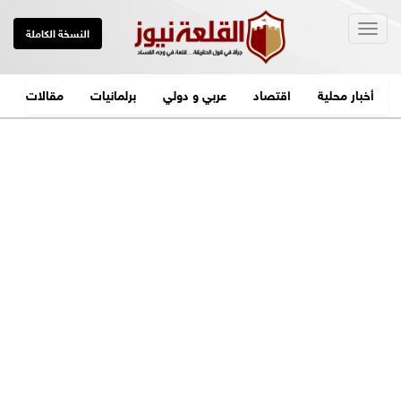
Togg
النسخة الكاملة
navig
أخبار محلية
اقتصاد
عربي و دولي
برلمانيات
مقالات