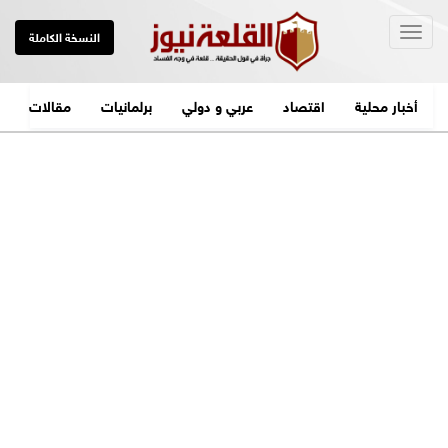
Togg
النسخة الكاملة
navig
أخبار محلية
اقتصاد
عربي و دولي
برلمانيات
مقالات