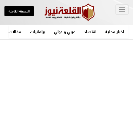
Togg
النسخة الكاملة
navig
أخبار محلية
اقتصاد
عربي و دولي
برلمانيات
مقالات