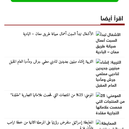
اقرأ أيضا
الأشغال تبدأ السبت أعمال صيانة طريق معان – البادية
التربية: إنشاء مبنيين جديدين لناديي معلمي جرش ومأدبا العام المقبل
المومني: 25% من المنتجات التي فحصت علاماتها التجارية "مقلدة"
المعايطة: إسرائيل ستفرض رؤيتها على المرحلة الثانية من خطة ترامب
بشأن غزة