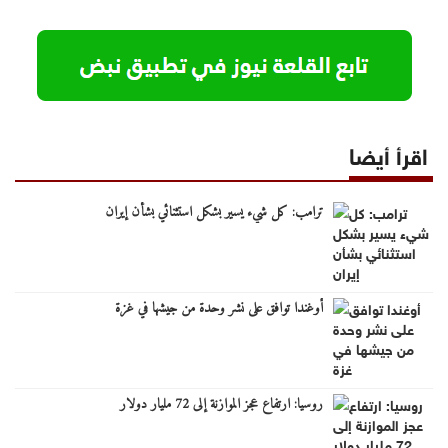
اقرأ أيضا
ترامب: كل شيء يسير بشكل استثنائي بشأن إيران
أوغندا توافق على نشر وحدة من جيشها في غزة
روسيا: ارتفاع عجز الموازنة إلى 72 مليار دولار