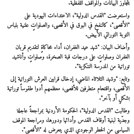
يتجاوز البيانات والمواقف اللفظية.
واستعرضت "القدس الدولية"، الاعتداءات اليهودية على
"الأقصى"، كالنفخ في البوق في الأقصى، والصلواتٍ علنية بلباس
التوبة التوراتي الأبيض.
وأضاف البيان: "شهد عيد الغفران، أداء محاكاةٍ لتقديم قربان
الغفران وصلواتٍ على درجات قبة الصخرة، وصلواتٍ وأناشيد
توراتية من المدرسة التنكزية".
وتابع: "وشهد الثلاثاء الماضي، إدخال قرابين العرش التوراتية إلى
الأقصى، واقتحام متطرفين للأقصى، معظمهم أدوا طقوساً توراتية
بشكلٍ أو بآخر".
وطالبت "القدس الدولية"، الحكومة الأردنية بمراجعةً عاجلة
وجدّية لبنية أوقاف القدس وأدائها ودورها، ومراجعة الموقف
السياسي من الخطر الوجودي الذي يتعرض له "الأقصى".