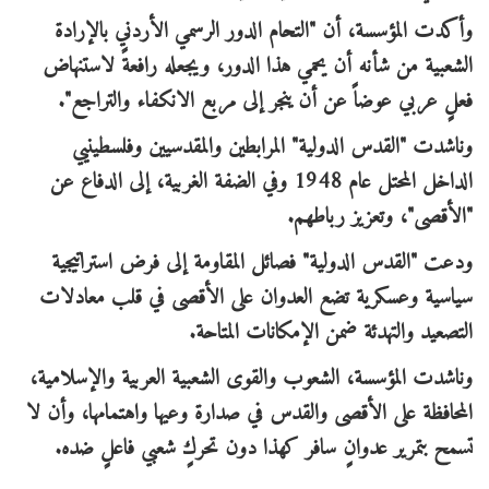
وأكدت المؤسسة، أن "التحام الدور الرسمي الأردني بالإرادة
الشعبية من شأنه أن يحمي هذا الدور، ويجعله رافعةً لاستنهاض
فعلٍ عربي عوضاً عن أن ينجر إلى مربع الانكفاء والتراجع".
وناشدت "القدس الدولية" المرابطين والمقدسيين وفلسطينيي
الداخل المحتل عام 1948 وفي الضفة الغربية، إلى الدفاع عن
"الأقصى"، وتعزيز رباطهم.
ودعت "القدس الدولية" فصائل المقاومة إلى فرض استراتيجية
سياسية وعسكرية تضع العدوان على الأقصى في قلب معادلات
التصعيد والتهدئة ضمن الإمكانات المتاحة.
وناشدت المؤسسة، الشعوب والقوى الشعبية العربية والإسلامية،
المحافظة على الأقصى والقدس في صدارة وعيها واهتمامها، وأن لا
تسمح بتمرير عدوانٍ سافر كهذا دون تحركٍ شعبي فاعلٍ ضده.