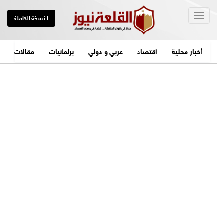
Togg
النسخة الكاملة
navig
أخبار محلية
اقتصاد
عربي و دولي
برلمانيات
مقالات