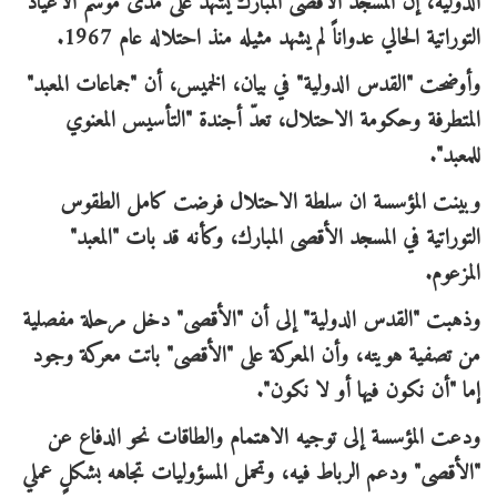
الدولية، إن المسجد الأقصى المبارك يشهد على مدى موسم الأعياد
التوراتية الحالي عدواناً لم يشهد مثيله منذ احتلاله عام 1967.
وأوضحت "القدس الدولية" في بيان، الخميس، أن "جماعات المعبد"
المتطرفة وحكومة الاحتلال، تعدّ أجندة "التأسيس المعنوي
للمعبد".
وبينت المؤسسة ان سلطة الاحتلال فرضت كامل الطقوس
التوراتية في المسجد الأقصى المبارك، وكأنه قد بات "المعبد"
المزعوم.
وذهبت "القدس الدولية" إلى أن "الأقصى" دخل مرحلة مفصلية
من تصفية هويته، وأن المعركة على "الأقصى" باتت معركة وجود
إما "أن نكون فيها أو لا نكون".
ودعت المؤسسة إلى توجيه الاهتمام والطاقات نحو الدفاع عن
"الأقصى" ودعم الرباط فيه، وتحمل المسؤوليات تجاهه بشكلٍ عملي