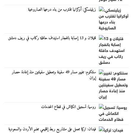
زيلينسكي: أوكرانيا تقترب من بناء درعها الصاروخية
قتيلان و 13 إصابة بانفجار استهدف حافلة ركاب في ريف دمشق
سنتكوم: تغيير مسار 49 سفينة وتعطيل سفينتين منذ إعادة حصار
إيران
روسيا: تسجيل انكماش في قطاع الخدمات
فيدان: تركيا تعمل على مشاريع ربط إقليمي تضم الأردن والسعودية