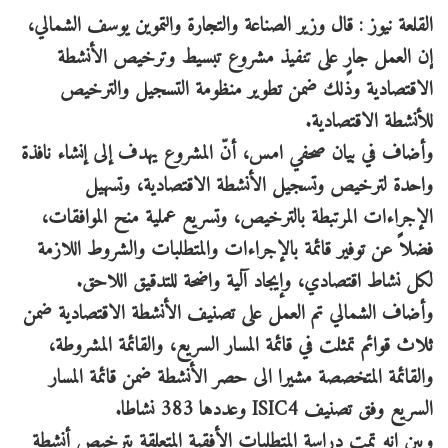
القلعة نيوز : قال وزير الصناعة والتجارة والتموين يوسف الشمالي،
إن العمل جارٍ على تنفيذ مشروع تبسيط وترخيص الأنشطة
الاقتصادية وذلك ضمن تطوير منظومة التسجيل والترخيص
للأنشطة الاقتصادية.
وأضاف في بيان صحفي امس، أنّ المشروع يهدف إلى إنشاء نافذة
واحدة لترخيص وتسجيل الأنشطة الاقتصادية، وتسهيل
الإجراءات المرتبطة بالترخيص، وتسريع عملية منح الموافقات،
فضلاً عن توفير قائمة بالإجراءات والمتطلبات والشروط اللازمة
لكل نشاط اقتصادي، وإيجاد آلية واضحة للتدقيق اللاحق.
وأضاف الشمالي تم العمل على تصنيف الأنشطة الاقتصادية ضمن
ثلاث قوائم تمثلت في قائمة المسار السريع، والقائمة المشروطة،
والقائمة المتخصصة مشيرا الى حصر الأنشطة ضمن قائمة المسار
السريع وفق تصنيف ISIC4 وعددها 383 نشاطا.
وبين انه تمت دراسة المتطلبات الأفقية المتعلقة بترخيص أنشطة