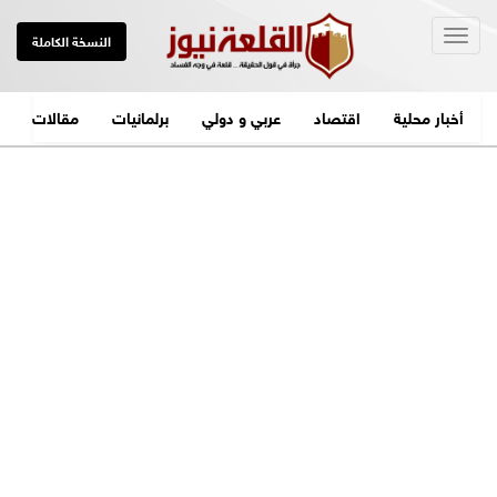
Togg
النسخة الكاملة
navig
أخبار محلية
اقتصاد
عربي و دولي
برلمانيات
مقالات