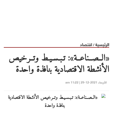
الرئيسية
اقتصاد
/
«الــصــناعــة»: تـبـسـيـط وتــرخيص
الأنشطة الاقتصادية بنافذة واحدة
الأربعاء 2021-12-29 | 11:22 am