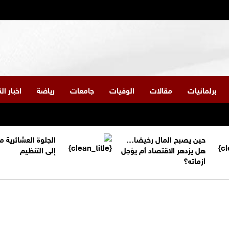
برلمانيات
مقالات
الوفيات
جامعات
رياضة
اخبار ا
حين يصبح المال رخيصًا…
الجلوة العشائرية 
هل يزدهر الاقتصاد أم يؤجل
إلى التنظيم
أزماته؟