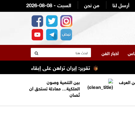
أرسل لنا
من نحن
2026-08-08 - السبت
لناس
أخبار الفن
تقرير: إيران تراهن على إبقاء ترامب عالقًا في ا
من العرف
بين التنمية وصون
الملكية… معادلة تستحق أن
تُصان