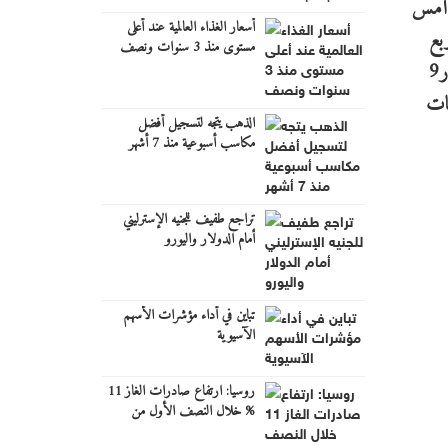
 الربعي أمس
أسعار الغذاء العالمية عند أعلى
بع
مستوى منذ 3 سنوات ونصف
الثالث من العام الذي قبله. وأضافت أن قطاع الصناعات الاستخراجية حقق أعلى معدل نمو خلال هذه الفترة بلغت نسبته 7ر9
م قطاع الصناعات
الذهب يتجه لتسجيل أفضل
مكاسب أسبوعية منذ 7 أشهر
تراجع طفيف للجنيه الإسترليني
أمام الدولار واليورو
تباين في أداء مؤشرات الأسهم
الآسيوية
روسيا: ارتفاع صادرات الغاز 11
% خلال النصف الأول من
2026