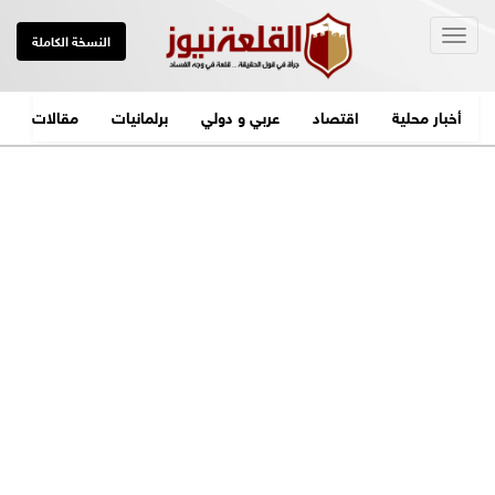
Togg
النسخة الكاملة
navig
أخبار محلية
اقتصاد
عربي و دولي
برلمانيات
مقالات