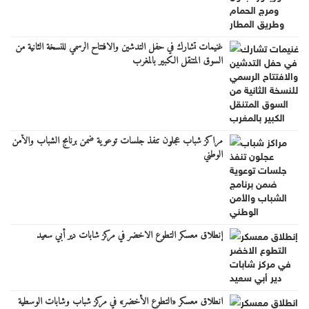
غنيمات تشارك في حفل التدشين والافتتاح الرسمي للنسخة الثانية من
السوق المتنقل الكبير بالمغرب
مراكز شباب عجلون تنفذ جلسات توعوية ضمن برنامج الشباب والأمن
الوطني
إنطلاق معسكر التطوع الاخضر في مركز شابات دير أبي سعيد
انطلاق معسكر «التطوع الأخضر» في مركز شباب وشابات الوسطية