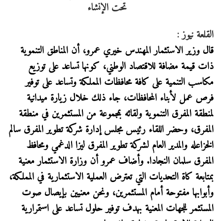
القلعة نيوز :
قال وزير الاستثمار المهندس خيري عمرو، أن المناطق التنموية
ذات قيمة مضافة للاقتصاد الوطني، كونها تساعد على توزيع
مكاسب التنمية على كافة محافظات المملكة وتساعد على توفير
فرص عمل لأبناء المحافظات، جاء ذلك خلال زيارة ميدانية
لمنطقة المفرق التنموية ولقائه بمجموعة من المستثمرين في منطقة
المفرق، وحضر اللقاء رئيس مجلس إدارة شركة تطوير المفرق سالم
الخزاعله والمدير العام لشركة تطوير المفرق ليزا الدغمي ومحافظ
المفرق سلمان النجادا. وأضاف عمرو أن وزارة الاستثمار معنية
بمتابعة كاة التحديات التي تعترض العملية الاستثمارية في المملكة،
وأبوابها مفتوحة أمام المستثمرين، ونحن معنيين بإيصال صوت
المستثمر للجهات المعنية بهدف توفير حلول تساعد على استمرارية