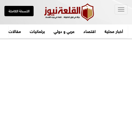
Togg
النسخة الكاملة
navig
أخبار محلية
اقتصاد
عربي و دولي
برلمانيات
مقالات