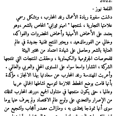
:2022
القلعة نيوز -
دشنت سفيرة ريادة الأعمال رغد المحارب ، وبشكل رسمي
علامتها التجارية ، لمنتجها " امينو ثيرابي" الخاص بالشعر ،وهو
يعتمد على الأحماض الأمينية وأحماض الخضروات والفواكه،
وخالي من الفورمالدهيد ، ويعتبر المنتج تقنية جديدة في عالم
العناية بالشعر وحاصل على شهادة اعتماد من مختبر البيئة
للفحوصات الجرثومية والكيماوية ، وحققت المنتجات التي تنتجها
الشركة ، انتشارا واسعا سواء على المستوى المحلي والعربي والعالمي .
وأعربت المهندسة رغد المحارب عن سعادتها بهذا الانجاز ، مؤكدة
بأنها قامت بوضع الخطط اللازمة لتوسيع نشاطها الجمالي عربيا
وعالميا ، حتى يكون منتجها في متناول الجميع ،ورغد المحارب تمتلك
من الإصرار والتحدي على ولوج عالم الاقتصاد ولم يعرف عنها يوما
سوى أنها نموذجا يحتذى به ، ومازالت مصدر أعجاب وتشجيع من