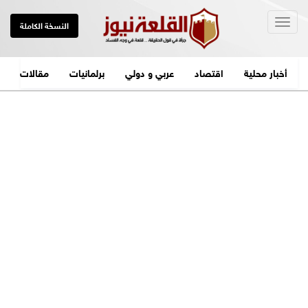
Togg
النسخة الكاملة
navig
أخبار محلية
اقتصاد
عربي و دولي
برلمانيات
مقالات