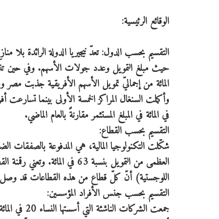
الوقائع الرئيسية:
التقسيم بحسب الدول: تعدّ نيجيريا الدولة الرائدة بلا م
المائة من إجماليّ تمويل الأسهم الأفريقية جذبت مصر 
في المائة في المبلغ المستثمر مقارنةً بالعام الماضي.
التقسيم بحسب القطاع:
العظمى من التمويل بنسبة 63 في ا
اللوجستية) أنّ كلّ قطاع من هذه القطاعات قد وصل إلى نطاق الـ200 مليو
التقسيم بحسب جنس الأفراد المؤسسين: