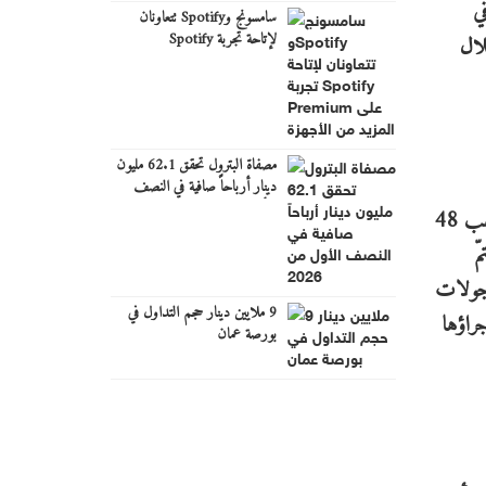
 في
سامسونج وSpotify تتعاونان
لإتاحة تجربة Spotify
وّ خلال
Premium على المزيد من
الأجهزة
مصفاة البترول تحقق 62.1 مليون
دينار أرباحاً صافية في النصف
الأول من 2026
شهد العام 2021 ما مجموعه 14 صفقة ضخمة (أكثر من 100 مليون دولار أمريكيّ، أسهم فحسب) مبرمةً من 12 شركة. ذهب 48
2,47 مليار دولار أمريكيّ. وقبل العام 2021، تمّ
الذي أصبحت فيه جولات
9 ملايين دينار حجم التداول في
إجراؤها
بورصة عمان