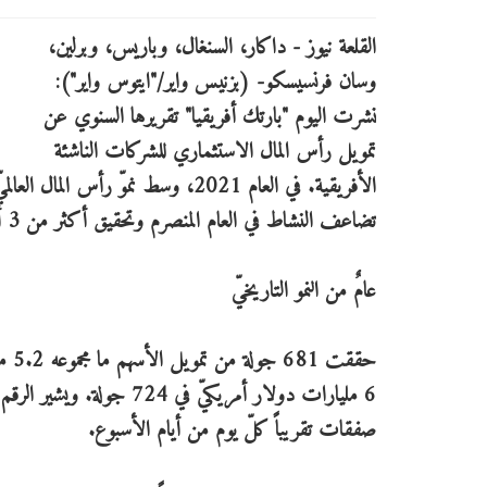
القلعة نيوز - داكار، السنغال، وباريس، وبرلين،
وسان فرنسيسكو- (بزنيس واير/"ايتوس واير"):
نشرت اليوم "بارتك أفريقيا" تقريرها السنوي عن
تمويل رأس المال الاستثماري للشركات الناشئة
الأفريقية. في العام 2021، وسط نموّ
تضاعف النشاط في العام المنصرم وتحقيق أكثر من 3 أضعاف المبلغ المستثمر ليصل إلى 5.2 مليار دولار أمريكيّ.
عامٌ من النمو التاريخيّ
حقق
صفقات تقريباً كلّ يوم من أيام الأسبوع.