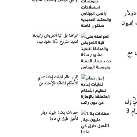
أراضي البوتاس والسكك الحديدية
ستكون كاملة
الموافقة على آلية التعويض والمبادلة
لتنفيذ مشروع سكة حديد ميناء
العقبة وتوسعة البوتاس
رى مع
إقرار نظام لغايات إعادة تنظيم
الأحكام المتعلقة بالإجازة من
دون راتب
ماليّ إلى
6 مليارات دولار أمريكيّ في 724 جولة. ويشير الرقم القياسيّ الجديد للعام 2021 إلى وجود منظومة فائقة النشاط، إذ يتمّ إبرام 3
عطاءات بـ1.5 مليون دينار
لتأهيل طرق في مادبا