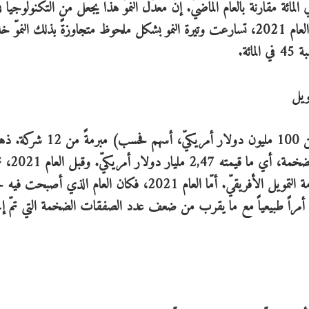
عف عدد الصفقات تقريباً، إذ ارتفع بنسبة 92 في المائة مقارنةً بالعام الماضيّ. إنّ معدّل النموّ هذا يجعل من التكنولوجيا
أفريقيا واحدةً من أسرع المنظومات نمواً في العالم. وفي العام 2021، تسارعت وتيرة النمو بشكل ملحوظ متجاوزةً بذلك النم
ئة.
ويل
في المائة من إجماليّ تمويل الأسهم إلى هذه الصفقات الضخمة، أي ما قيمته 
تسجيل 8 صفقات ضخمة فحسب في كامل تاريخ منظومة التمويل الأفريقيّ. أمّا العام 2021، فكان العام 
 100 مليون دولار أمريكي أمراً طبيعياً مع ما يقرب من ضعف عدد الصفقات الضخمة التي تمّ 