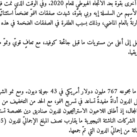
زاد متوسط حجم الجولة في جميع المراحل، وانتعش مرّة أخرى بقوّة بعد الاتجاه الهبوطيّ للعام 2020. 
هم من السلسلة إيه وبي بقوّة، شهدت صفقات النموّ تضخماً استثنائيّاً
احل إلى أعلى من مستويات ما قبل جائحة كوفيد، مع تعافٍ قويّ ونموّ 
قيا.
جمعت 37 شركة ناشئة في مجال التكنولوجيا في أفريقيا ما مجموعه 767 مليون دولار أمريكي في 43 جولة د
ويل الديون أداةً مفيدةً تساعد في تسريع النمو، مع الحد من التخفيف م
ت حقيقية في هذا المجال، إذ أطلق اللاعبون الاستراتيجيون للديون صناديق دين مخصصة 
الأسواق الناشئة - أفريقيا على وجه الخصوص. 