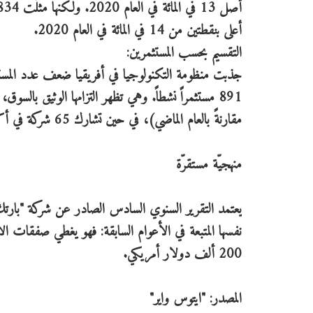
أعلى بنقطتين من 14 في المائة في العام 2020.
التقسيم بحسب المستثمرين:
مقارنةً بالعام الماضي)، في حين تشارك 65 شركة في أكثر من 5 صفقات (أكثر من 195 في المائة مقارنةً بالعام الماضي).
منهجيّة مستقرّة
يعتمد التقرير السنوي السادس الصادر عن شركة "بارتك أ
نفسها المتبعة في الأعوام السابقة: فهو يغطي صفقات الأ
200 ألف دولار أمريكي.
المصدر: "ايتوس واير"