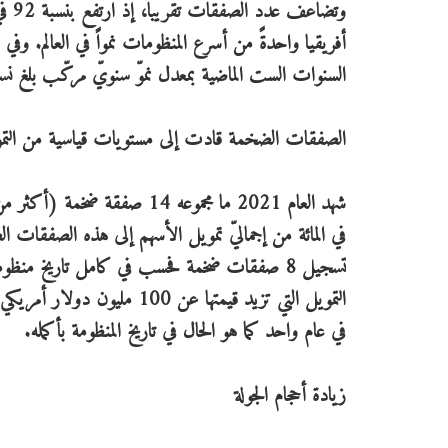
وتضا
السنوات الست الماضية بمعدل نموّ سنويّ مركّب بلغ نسبة 45 في الما
الصفقات الضخمة قادت إلى مستويات قياسية من التم
التمويل التي تزيد قيمتها عن
في عام واحد كما هو الحال في تاريخ المنظومة بأكمله.
زيادة أحجام الجولة