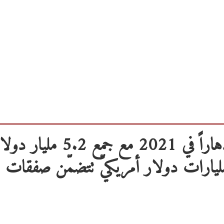
التكنولوجيا في أفريقيا تشهد ازدهاراً في 2021 مع جمع 5.2 مليا
يكي في حقوق الملكية و6 مليارات دولار أمريكيّ تتضمّن صفقات