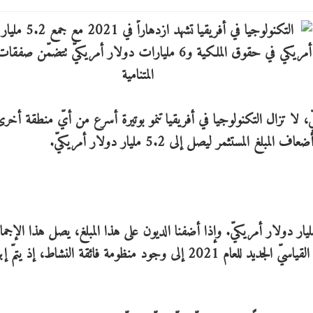
 رأس المال العالميّ، لا تزال التكنولوجيا في أفريقيا تنمو بوتيرة أسرع من أيّ منطقة أخ
ت 681 جولة من تمويل الأسهم ما مجموعه 5.2 مليار دولار أمريكيّ. وإذا أضفنا الديون على هذا المبلغ، يصل هذا الإج