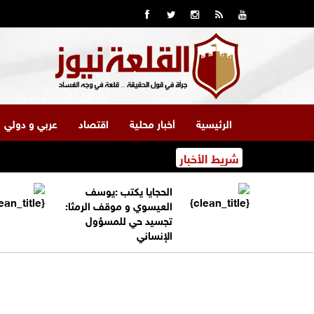
الرئيسية
أخبار محلية
اقتصاد
عربي و دولي
شريط الأخبار
الحجايا يكتب :يوسف
العيسوي و موقف الرمثا:
تجسيد حي للمسؤول
الإنساني