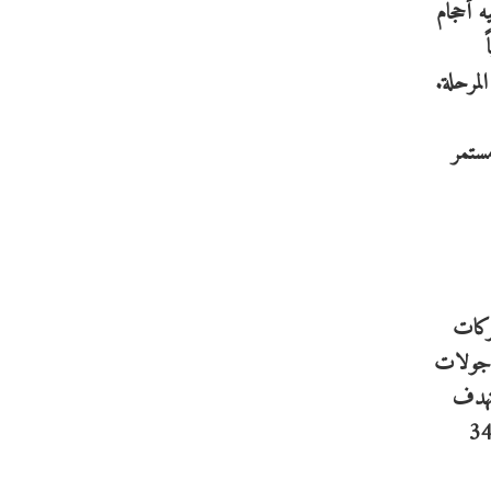
وفي الوقت الذي نمت فيه أحجام
مستمر
يون. ومع نمو الشركات
ن جولات
تستهدف
وجمعت الشركات الناشئة النيجيرية ما يقارب نصف المبلغ الإجماليّ للديون (345