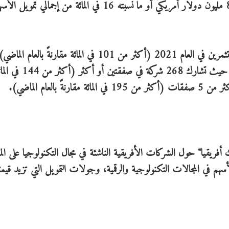
أصل 13 في المائة في العام 2020. ولكنها مثلّت 834 مليون دولار أمريكيّ أو ما نسبته 16 في المائة من إج
جذبت منظومة التكنولوجيا في أفريقيا ضعف عدد المستثمرين في العام 2021 (أكثر من 101 في المائة مقارنةً بال
891 مستثمراً نشطاً. وهي تظهر التزامها الوثيق بالسوق، حيث تشارك 268 شركة في صفقتين أو أكثر 
فريقيا" حول الشركات الأفريقية الناشئة في مجال التكنولوجيا على المن
سهم في المجالات التكنولوجية والرقمية، وجولات التمويل التي تزيد قيمت