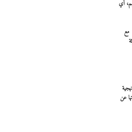
مالي تمويل الأسهم، أي
عام الماضي) مع
(أكثر من 144 في المائة
هجية
ها عن