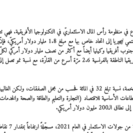
نازع في منظومة رأس المال الاستثماريّ في التكنولوجيا الأفريقية. فهي تت
وجنوب أفريقيا وكينيا أيضاً مع أكثر من نصف مليار دولار أمركي لكلّ 
شكّلت التكنولوجيا المالية، هي المدفوعة بالصفقات الضخمة، نسبة تبلغ 32 في المائة فحسب من مجمل الصفقات، ولكن الغالب
لمائة. وتعني رقمنة القطاعات الأساسية للاقتصاد (التجارة والتعليم والطاقة والصحة والخدمات
ن دولار أمريكي.
جمعت الشركات الناشئة التي أسستها النساء 20 في المائة من جو