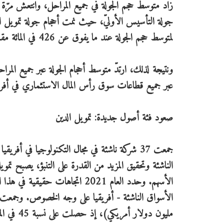
جولة التأسيس الأوليّ، حيث نمت أحجام جولة تمويل الأس
لمتوسط حجم الجولة عند ما يفوق عن 426 في المائة مقارنةً بالعام الماضي، وذلك بسبب الطفرة في الصفقات الضخمة في هذه المرحلة.
ونتيجة لذلك، ارتدّ متوسط أحجام الجولة عبر جميع المر
عبر جميع قطاعات سوق رأس المال الاستثماري في أفري
صعود فئة أصول جديدة: تمويل الدين
الناشئة وتحقيق المزيد من القدرة على التنبؤ، يصبح تم
الأسهم. وحدد العام 2021 اتجاها
مليون دولار أمريكي)، إذ حصلت على نسبة 45 في المائة من إجماليّ الديون التي تمّ جمعها.