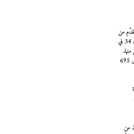
قدّم من
حيث مبلغ التمويل وعدد جولات الأسهم. وفي حين تنتمي نيجيريا إلى اتحاد خاص بها مع مبلغ 1.8 مليار دولار أمريكيّ، فإنّ 34 في
منها.
وأكملت السنغال المراكز الخمسة الأولى بينما تسارعت أفريقيا الناطقة بالفرنسية 2.6 مرّة أسرع من القارّة، مع نسبة نمو تصل إلى 695
ية
لات الاستثمار في العام 2021، مسجّلةً ارتفاعاً بمقدار 7 نقاط من