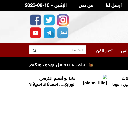
أرسل لنا
من نحن
2026-08-10 - الإثنين
لناس
أخبار الفن
ترامب: نتعامل بهدوء وتكتم مع إيران
ترامب 
لات
ماذا لو أصبح الكرسي
ين ، فهنا
الوزاري… امتحانًا لا امتيازًا؟